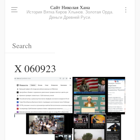
Сайт Николая Хана
История Вятка Киров Хлынов. Золотая Орда.
Деньги Древней Руси.
X 060923