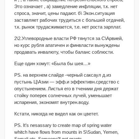
Это означает , а) замедление инфляции, т.к. нет
спроса, значит, цены падают. б\ Экон.ситуация
заставляет рабочих трудиться с большей отдачей,
т.к. рынок трудасжимается, т.е. нет роста зарплат.
2\2.Углевородные власти РФ тянутся за С\Арвией,
но курс рубля апатичен и финвласти вынуждены
продавать инвалюту, чтобы баланс соблюсти.
Еще один хомут: «Была бы шея…»
PS. на верхнем слайде -черный саксаул д.из
пустынь Ц\Азии — эфф.и эффективн.средство с
опустынением. Листья его в тчениии дня держат
стойку поперек солнечных лучей, уменьшает
испарения, экономят внутрен.воду.
Кстати, никогда не видел как он цветет.
PS. It’s nesassary to create map of spring water
whitch have flows from mounts in S\Sudan, Yemen,
Somali ets. Someone’ll get grants.