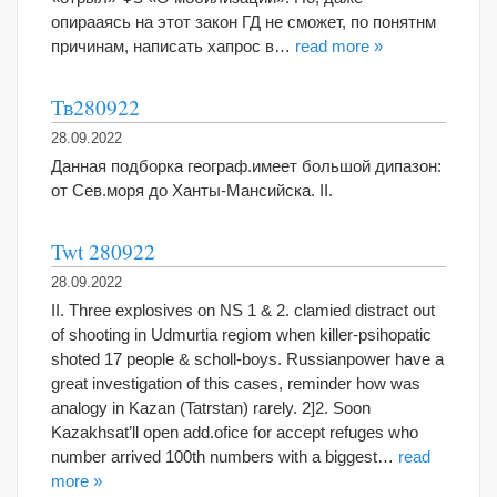
опирааясь на этот закон ГД не сможет, по понятнм
причинам, написать хапрос в…
read more »
Тв280922
28.09.2022
Данная подборка географ.имеет большой дипазон:
от Сев.моря до Ханты-Мансийска. II.
Twt 280922
28.09.2022
II. Three explosives on NS 1 & 2. clamied distract out
of shooting in Udmurtia regiom when killer-psihopatic
shoted 17 people & scholl-boys. Russianpower have a
great investigation of this cases, reminder how was
analogy in Kazan (Tatrstan) rarely. 2]2. Soon
Kazakhsat’ll open add.ofice for accept refuges who
number arrived 100th numbers with a biggest…
read
more »