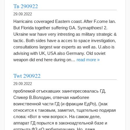
Тв 290922
29.09.2022
Harricains coveraged Eastern coast. After F.come Ian.
But Florida together suffering GA. Symapthoes! 2.
Ukraine war have very intresting as military strategic &
tactic. Both sides have a acces to space investigation,
consultations largest war experts as well as. U.also is
advising with UK, USA also Germany. Old soviet
weapon did end here during on…
read more »
Twt 290922
29.09.2022
проблемой отъехавших заинтересовалась ГД,
Спикер В.Володин, отвечая наиболее
воинственной части ГД (и фракции ЕдРо), ()как
относится к таковым, заметил, тщательно подирая
слова: «Вот в чем вопрос». На самом деле,
аппарат ГД порылся в законоадтельной базе и
«отрыл» ФЗ «О мобилизации». Но, даже