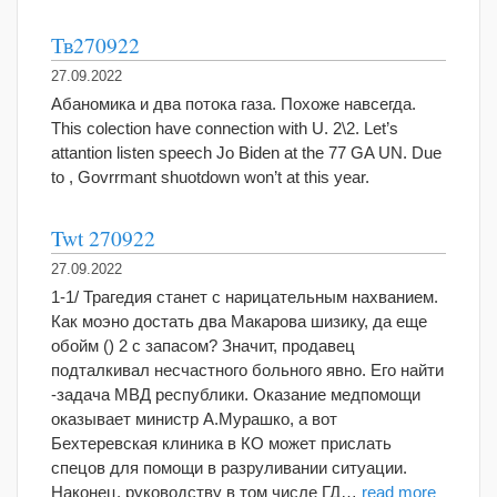
Тв270922
27.09.2022
Абаномика и два потока газа. Похоже навсегда.
This colection have connection with U. 2\2. Let’s
attantion listen speech Jo Biden at the 77 GA UN. Due
to , Govrrmant shuotdown won’t at this year.
Twt 270922
27.09.2022
1-1/ Трагедия станет с нарицательным нахванием.
Как моэно достать два Макарова шизику, да еще
обойм () 2 с запасом? Значит, продавец
подталкивал несчастного больного явно. Его найти
-задача МВД республики. Оказание медпомощи
оказывает министр А.Мурашко, а вот
Бехтеревская клиника в КО может прислать
спецов для помощи в разруливании ситуации.
Наконец, руководству в том числе ГД…
read more