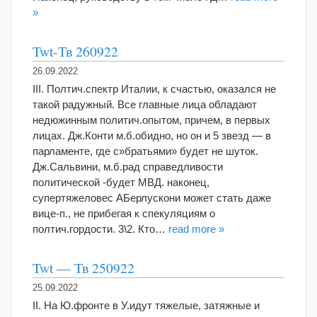
»
Twt-Тв 260922
26.09.2022
III. Полтич.спектр Италии, к счастью, оказался не
такой радужный. Все главные лица обладают
недюжинным политич.опытом, причем, в первых
лицах. Дж.Конти м.б.обидно, но он и 5 звезд — в
парламенте, где с»братьями» будет не шуток.
Дж.Сальвини, м.б.рад справедливости
политической -будет МВД. наконец,
супертяжеловес АБерлускони может стать даже
вице-п., не прибегая к спекуляциям о
полтич.гордости. 3\2. Кто…
read more »
Twt — Тв 250922
25.09.2022
II. На Ю.фронте в У.идут тяжелые, затяжные и