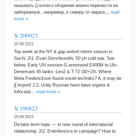
называть () колесо обзрения можно перенести на
набережную , например, к северу от оврага…
read
more »
X 200923
20.09.2023
Top week at the NY & gap welvet retore season in
Sochi. 2\1. Evan Gershkovithc 50 yh cold war. See
below. Early UN session G.annonsed E400M to Ukr.
Denemark 45 tanks -Leo2 & T-72 \30+15\. Where
Meta Frederickson found soviet techniks? A, it may be
][ import! 2.2. Unity Russian have base organs &
fofncaial…
read more »
X 190823
19.09.2023
Dictator term-topic — in new ruond of international
relationship. 2\2. Enterference in campaign? How to