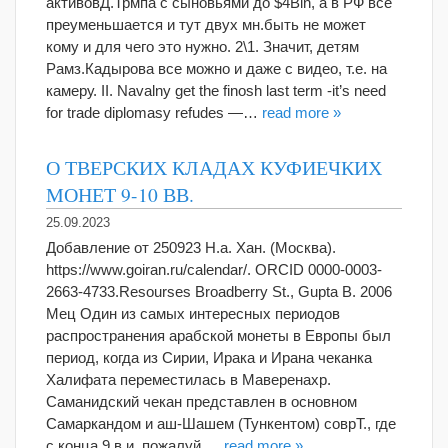
активовД.Трмпа с сыновьями до $4Bln, а в РФ все
преуменьшается и тут двух мн.быть не может
кому и для чего это нужно. 2\1. Значит, детям
Рамз.Кадырова все можно и даже с видео, т.е. на
камеру. II. Navalny get the finosh last term -it’s need
for trade diplomasy refudes —…
read more »
О ТВЕРСКИХ КЛАДАХ КУФИЕЧКИХ
МОНЕТ 9-10 ВВ.
25.09.2023
Добавление от 250923 Н.а. Хан. (Москва).
https://www.goiran.ru/calendar/. ORCID 0000-0003-
2663-4733.Resourses Broadberry St., Gupta B. 2006
Мец Один из самых интересных периодов
распространения арабской монеты в Европы был
период, когда из Сирии, Ирака и Ирана чеканка
Халифата переместилась в Маверенахр.
Саманидский чекан представлен в основном
Самаркандом и аш-Шашем (Тункентом) соврТ., где
с конца 9 в и, пожалуй,…
read more »