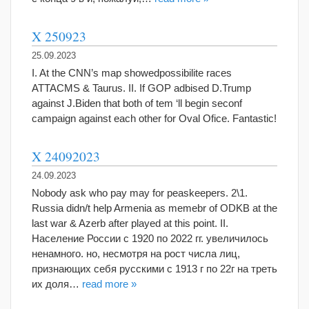
X 250923
25.09.2023
I. At the CNN’s map showedpossibilite races
ATTACMS & Taurus. II. If GOP adbised D.Trump
against J.Biden that both of tem ‘ll begin seconf
campaign against each other for Oval Ofice. Fantastic!
X 24092023
24.09.2023
Nobody ask who pay may for peaskeepers. 2\1.
Russia didn/t help Armenia as memebr of ODKB at the
last war & Azerb after played at this point. II.
Население России с 1920 по 2022 гг. увеличилось
ненамного. но, несмотря на рост числа лиц,
признающих себя русскими с 1913 г по 22г на треть
их доля…
read more »