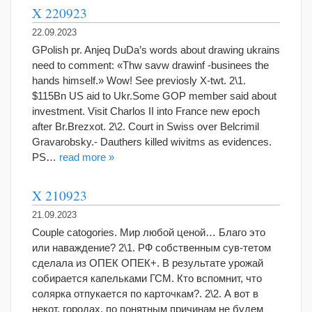
X 220923
22.09.2023
GPolish pr. Anjeq DuDa’s words about drawing ukrains
need to comment: «Thw savw drawinf -businees the
hands himself.» Wow! See previosly X-twt. 2\1.
$115Bn US aid to Ukr.Some GOP member said about
investment. Visit Charlos II into France new epoch
after Br.Brezxot. 2\2. Court in Swiss over Belcrimil
Gravarobsky.- Dauthers killed wivitms as evidences.
PS…
read more »
X 210923
21.09.2023
Couple catogories. Мир любой ценой… Благо это
или наваждение? 2\1. РФ собственным сув-тетом
сделала из ОПЕК ОПЕК+. В результате урожай
собирается капельками ГСМ. Кто вспомнит, что
солярка отпукается по карточкам?. 2\2. А вот в
некот. городах, по понятным причинам не будем