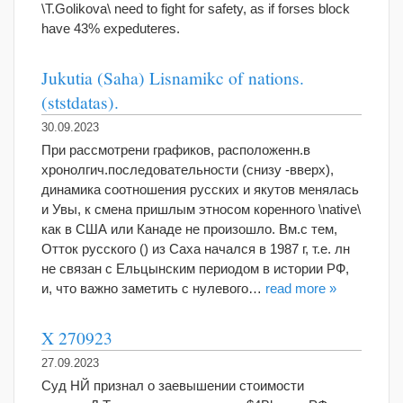
\T.Golikova\ need to fight for safety, as if forses block
have 43% expeduteres.
Jukutia (Saha) Lisnamikc of nations.
(ststdatas).
30.09.2023
При рассмотрени графиков, расположенн.в
хронолгич.последовательности (снизу -вверх),
динамика соотношения русских и якутов менялась
и Увы, к смена пришлым этносом коренного \native\
как в США или Канаде не произошло. Вм.с тем,
Отток русского () из Саха начался в 1987 г, т.е. лн
не связан с Ельцынским периодом в истории РФ,
и, что важно заметить с нулевого…
read more »
X 270923
27.09.2023
Суд НЙ признал о заевышении стоимости