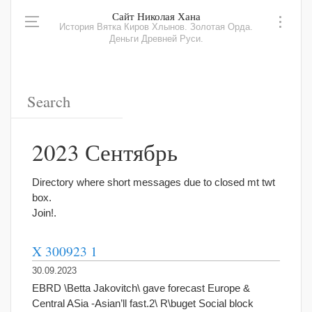
Сайт Николая Хана
История Вятка Киров Хлынов. Золотая Орда.
Деньги Древней Руси.
2023 Сентябрь
Directory where short messages due to closed mt twt
box.
Join!.
X 300923 1
30.09.2023
EBRD \Betta Jakovitch\ gave forecast Europe &
Central ASia -Asian’ll fast.2\ R\buget Social block