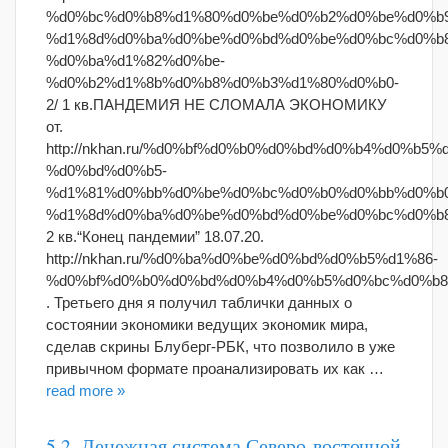
%d0%bc%d0%b8%d1%80%d0%be%d0%b2%d0%be%d0%b9
%d1%8d%d0%ba%d0%be%d0%bd%d0%be%d0%bc%d0%b
%d0%ba%d1%82%d0%be-
%d0%b2%d1%8b%d0%b8%d0%b3%d1%80%d0%b0-
2/ 1 кв.ПАНДЕМИЯ НЕ СЛОМАЛА ЭКОНОМИКУ
от.
http://nkhan.ru/%d0%bf%d0%b0%d0%bd%d0%b4%d0%b5
%d0%bd%d0%b5-
%d1%81%d0%bb%d0%be%d0%bc%d0%b0%d0%bb%d0%b0
%d1%8d%d0%ba%d0%be%d0%bd%d0%be%d0%bc%d0%b8
2 кв.“Конец пандемии” 18.07.20.
http://nkhan.ru/%d0%ba%d0%be%d0%bd%d0%b5%d1%86-
%d0%bf%d0%b0%d0%bd%d0%b4%d0%b5%d0%bc%d0%b8
. Третьего дня я получил таблички данных о
состоянии экономики ведущих экономик мира,
сделав скрины Блуберг-РБК, что позволило в уже
привычном формате проанализировать их как …
read more »
5.2. Денежная система Северо-восточной