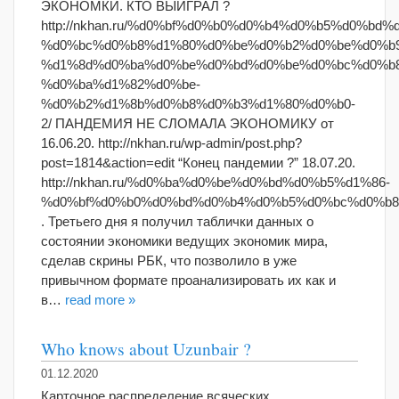
ЭКОНОМКИ. КТО ВЫИГРАЛ ?
http://nkhan.ru/%d0%bf%d0%b0%d0%b4%d0%b5%d0%bd%
%d0%bc%d0%b8%d1%80%d0%be%d0%b2%d0%be%d0%b9
%d1%8d%d0%ba%d0%be%d0%bd%d0%be%d0%bc%d0%b
%d0%ba%d1%82%d0%be-
%d0%b2%d1%8b%d0%b8%d0%b3%d1%80%d0%b0-
2/ ПАНДЕМИЯ НЕ СЛОМАЛА ЭКОНОМИКУ от
16.06.20. http://nkhan.ru/wp-admin/post.php?
post=1814&action=edit “Конец пандемии ?” 18.07.20.
http://nkhan.ru/%d0%ba%d0%be%d0%bd%d0%b5%d1%86-
%d0%bf%d0%b0%d0%bd%d0%b4%d0%b5%d0%bc%d0%b8
. Третьего дня я получил таблички данных о
состоянии экономики ведущих экономик мира,
сделав скрины РБК, что позволило в уже
привычном формате проанализировать их как и
в…
read more »
Who knows about Uzunbair ?
01.12.2020
Карточное распределение всяческих