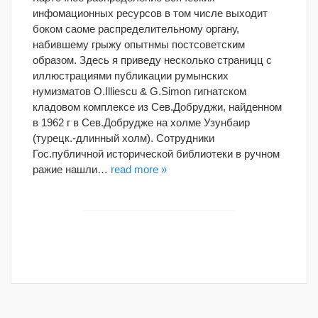
инфомационных ресурсов в том числе выходит
боком саоме распределительному органу,
набившему грыжу опытнмы постсоветским
образом. Здесь я приведу несколько страницц с
иллюстрациями публикации румынских
нумизматов O.Illiescu & G.Simon гигнатском
кладовом комплексе из Сев.Добруджи, найденном
в 1962 г в Сев.Добрудже на холме Узунбаир
(турецк.-длинный холм). Сотрудники
Гос.публичной исторической библиотеки в ручном
ражие нашли…
read more »