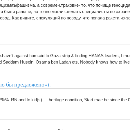
цизмаъфашизма, а современ.траковке- то, что почище геноцида.
я были раньше, но точно могли сделать специалисты по охране
овод. Как видите, спекуляций по поводу, что попала ракета из-
r.havn’t against hum.aid to Gaza strip & finding HANAS leaders, I mu
d Saddam Husein, Osama ben Ladan ets. Nobody knows how to live i
ыло бы предложено»).
%. RN and to kid(s) — heritage condition, Start mae be since the 07