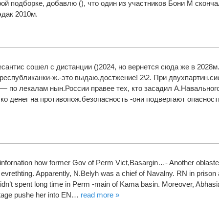
ой подборке, добавлю (), что один из участников Бони М сконч
эдак 2010м.
Десантис сошел с дистанции ()2024, но вернется сюда же в 2028м
республиканки-ж.-это выдаю.достжение! 2\2. При двухпартин.си
 — по лекалам нын.России правее тех, кто засадил А.Навальног
о денег на противопож.безопасность -они подвергают опасно
infornation how former Gov of Perm Vict,Basargin…- Another oblaste
 evrethting. Apparently, N.Belyh was a chief of Navalny. RN in prison 
dn’t spent long time in Perm -main of Kama basin. Moreover, Abhasi
eritage pushe her into EN…
read more »