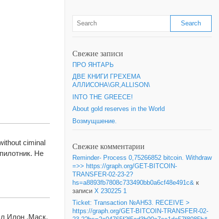
Свежие записи
ПРО ЯНТАРЬ
ДВЕ КНИГИ ГРЕХЕМА
АЛЛИСОНА\GR,ALLISON\
INTO THE GREECE!
About gold reserves in the World
Возмущшение.
without ciminal
Свежие комментарии
спилотник. Не
Reminder- Process 0,75266852 bitcoin. Withdraw
=>> https://graph.org/GET-BITCOIN-
TRANSFER-02-23-2?
hs=a8893fb7808c733490bb0a6cf48e491c&
к
записи
X 230225 1
Ticket: Transaction №AH53. RECEIVE >
https://graph.org/GET-BITCOIN-TRANSFER-02-
л Илон ,Маск.