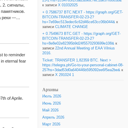
23-2?hs=2c04765f2f5ad3b90c7ec1de57f8085b&
 2. сигналы,
к записи
X 01032025
 памятников.
+ 0.7586737 BTC.NEXT - https://graph.org/GET-
BITCOIN-TRANSFER-02-23-2?
за реки —…
hs=7e69ec513edec6c62d46ce63cc06b044&
к
записи
CLIMATE CHANGE
+ 0.7549673 BTC.GET - https://graph.org/GET-
BITCOIN-TRANSFER-02-23-2?
hs=8e8e02e82395b9d24f5570293699e108&
к
записи
22nd Annual Meeting of EAA Vilnius
2016.
st to reminder
Ticket: TRANSFER 1,82359 BTC. Next >
n eternal fear
https://telegra.ph/Go-to-your-personal-cabinet-08-
25?hs=3dad53d0a640446b595092ee6f5ea2be&
к
записи
X 291024 1
Архивы
Июль 2026
th of Aprile.
Июнь 2026
Май 2026
Апрель 2026
Март 2026