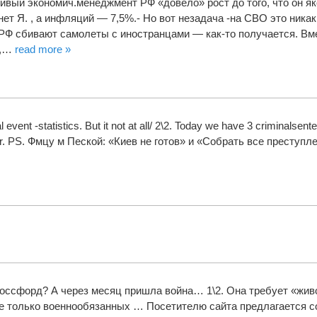
ливый экономич.менеджмент РФ «довело» рост до того, что он я
нет Я. , а инфляций — 7,5%.- Но вот незадача -на СВО это никак 
.РФ сбивают самолеты с иностранцами — как-то получается. Вме
%,…
read more »
al event -statistics. But it not at all/ 2\2. Today we have 3 criminalse
er. PS. Фмцу м Пеской: «Киев не готов» и «Собрать все преступл
оссфорд? А через месяц пришла война… 1\2. Она требует «живо
не только военнообязанных … Посетителю сайта предлагается с