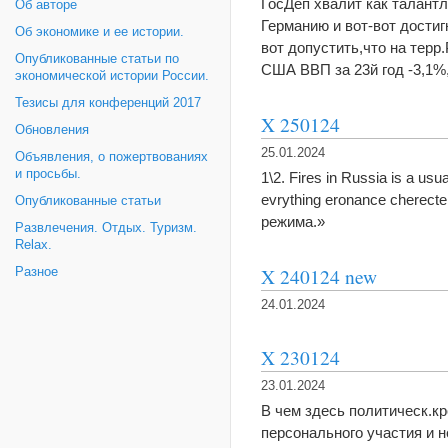
ГосДеп хвалит как талант
Об авторе
Германию и вот-вот достиг
Об экономике и ее истории.
вот допустить,что на терр
Опубликованные статьи по
США ВВП за 23й год -3,1
экономической истории России.
Тезисы для конференций 2017
X 250124
Обновления
25.01.2024
Объявления, о пожертвованиях
и просьбы.
1\2. Fires in Russia is a usu
evrything eronance cherect
Опубликованные статьи
режима.»
Развлечения. Отдых. Туризм.
Relax.
X 240124 new
Разное
24.01.2024
X 230124
23.01.2024
В чем здесь политическ.кр
персонального участия и 