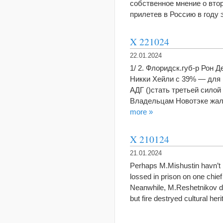
собственное мнение о втор
прилетев в Россию в году 
X 221024
22.01.2024
1/ 2. Флоридск.губ-р Рон 
Никки Хейли с 39% — для 
АДГ ()стать третьей силой
Владельцам Новотэке жалк
more »
X 210124
21.01.2024
Perhaps M.Mishustin havn’t 
lossed in prison on one chief
Neanwhile, M.Reshetnikov di
but fire destryed cultural h