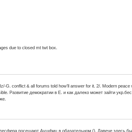
ges due to closed mt twt box.
-G. conflict & all forums told how’ll answer for it. 2/. Modern peace 
sible. Развитие демократии в Е. и как далеко может зайти укр.бе
же.
десфера посещают Аушфиц в обазательном (). Давече здесь бы