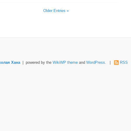
Older Entries »
колая Хана
| powered by the
WikiWP theme
and
WordPress
. |
RSS