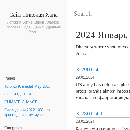
Сайт Николая Хана
История Вятка Киров Хлынов.
Золотая Орда. Деньги Древней
2024 Январь
Руси.
Directory where short messa
Join!.
X 290124
29.01.2024
Pages
US army has defenses plce Iz/
Toronto (Canada) May 2017
proqsi pranks almost impos
СЛОБОДСКОЙ.
жданов, не фабрикация да
CLIMATE CHANGE
Слободской 2022. 100 лет
X 280124 1
краеведческому музею.
28.01.2024
Categories
Как известно солдаты Бун