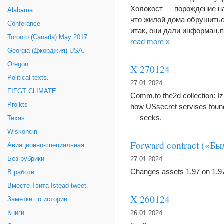
Холокост — порождение на
Alabama
что жилой дома обрушитьс
Conferance
итак, они дали информац.п
Toronto (Canada) May 2017
read more »
Georgia (Джорджия) USA.
Oregon
X 270124
Political texts.
27.01.2024
FIFGT CLIMATE
Comm,to the2d collection: Iz
Projkts
how USsecret servises foun
— seeks.
Texas
Wiskoncin
Forward contract («Б
Авиационно-специальная
Без рубрики
27.01.2024
Changes assets 1,97 on 1,97%
В работе
Вместе Твита Istead tweet.
X 260124
Заметки по истории.
Книги
26.01.2024