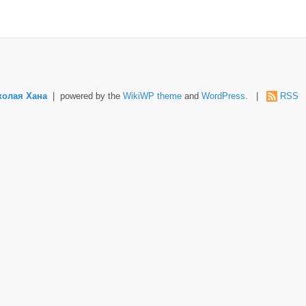
колая Хана
| powered by the
WikiWP theme
and
WordPress
. |
RSS