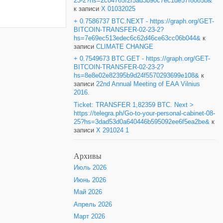
23-2?hs=2c04765f2f5ad3b90c7ec1de57f8085b&
к записи
X 01032025
+ 0.7586737 BTC.NEXT - https://graph.org/GET-
BITCOIN-TRANSFER-02-23-2?
hs=7e69ec513edec6c62d46ce63cc06b044&
к
записи
CLIMATE CHANGE
+ 0.7549673 BTC.GET - https://graph.org/GET-
BITCOIN-TRANSFER-02-23-2?
hs=8e8e02e82395b9d24f5570293699e108&
к
записи
22nd Annual Meeting of EAA Vilnius
2016.
Ticket: TRANSFER 1,82359 BTC. Next >
https://telegra.ph/Go-to-your-personal-cabinet-08-
25?hs=3dad53d0a640446b595092ee6f5ea2be&
к
записи
X 291024 1
Архивы
Июль 2026
Июнь 2026
Май 2026
Апрель 2026
Март 2026