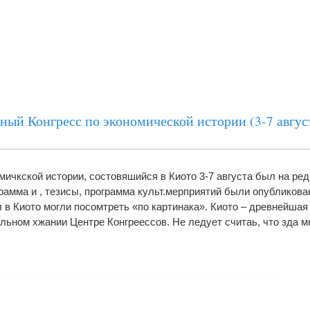
ый Конгресс по экономической истории (3-7 авгус
мичкской истории, состовяшийся в Киото 3-7 августа был на ре
рамма и , тезисы, программа культ.мерприятий были опубликова
ыл в Киото могли посомтреть «по картинака». Киото – древнейшая
альном хжании Центре Конгреессов. Не ледует считаь, что зда