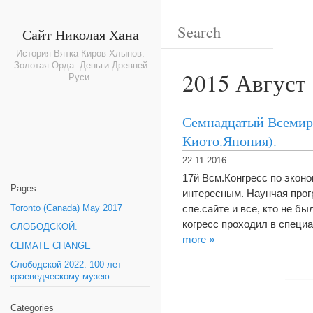
Сайт Николая Хана
История Вятка Киров Хлынов.
Золотая Орда. Деньги Древней
2015 Август
Руси.
Семнадцатый Всемирн
Киото.Япония).
22.11.2016
17й Всм.Конгресс по эконо
Pages
интересным. Наунчая прог
спе.сайте и все, кто не б
Toronto (Canada) May 2017
когресс проходил в специ
СЛОБОДСКОЙ.
more »
CLIMATE CHANGE
Слободской 2022. 100 лет
краеведческому музею.
Categories