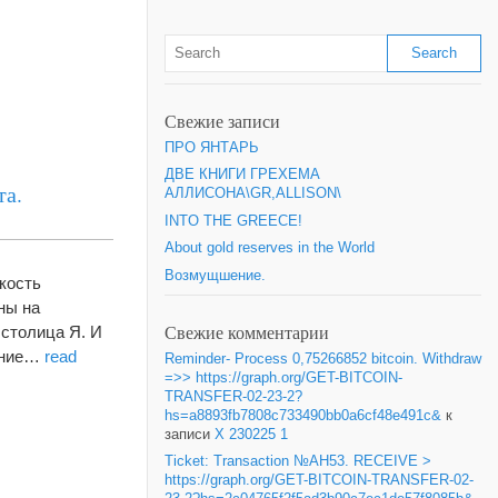
Свежие записи
ПРО ЯНТАРЬ
ДВЕ КНИГИ ГРЕХЕМА
та.
АЛЛИСОНА\GR,ALLISON\
INTO THE GREECE!
About gold reserves in the World
Возмущшение.
дкость
ны на
Свежие комментарии
 столица Я. И
 мние…
read
Reminder- Process 0,75266852 bitcoin. Withdraw
=>> https://graph.org/GET-BITCOIN-
TRANSFER-02-23-2?
hs=a8893fb7808c733490bb0a6cf48e491c&
к
записи
X 230225 1
Ticket: Transaction №AH53. RECEIVE >
https://graph.org/GET-BITCOIN-TRANSFER-02-