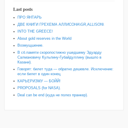
Last posts
ПРО ЯНТАРЬ
ДВЕ КНИГИ ГРЕХЕМА АЛЛИСОНА\GR,ALLISON\
INTO THE GREECE!
About gold reserves in the World
Возмущшение.
В сб.памяти скоропостижно ушедшему Эдуарду
Салмановичу Кульпину-Губайдуллину (вышло в
Казани).
Говорят: билет туда — обратно дешевле. Исключение:
если билет в один конец.
КАРЬЕРИЗМУ — БОЙЙ!
PROPOSALS (for NASA).
Deal can be end (куда не полез пранкер).