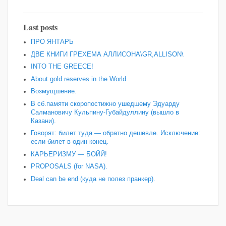
Last posts
ПРО ЯНТАРЬ
ДВЕ КНИГИ ГРЕХЕМА АЛЛИСОНА\GR,ALLISON\
INTO THE GREECE!
About gold reserves in the World
Возмущшение.
В сб.памяти скоропостижно ушедшему Эдуарду
Салмановичу Кульпину-Губайдуллину (вышло в
Казани).
Говорят: билет туда — обратно дешевле. Исключение:
если билет в один конец.
КАРЬЕРИЗМУ — БОЙЙ!
PROPOSALS (for NASA).
Deal can be end (куда не полез пранкер).