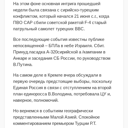
На этом фоне основная интрига прошедшей
недели была связана с сирийско-турецким
конфликтом, который начался 21 июня с.г., когда
ПВО САР сбили советской ракетой F-4 старый
патрульный самолет турецких ВВС.
Все последующие события известны публике
непосвященной – БПЛа в небе Израиля. Сбит.
Принуд.пасадка А-320сирийской а /кампании в
Анкаре и заседания СБ России, по руководством
В.Путина.
На самом деле в Кремле вчера обсуждали в
первую очередь предстоящие выборы, поскольку
Единая Россия в связи с отступлением на второй
план единоросса В.Володина, потребовала ЦУ и,
наверное, полномочий.
Но вернемся в событиям географически
представленными Малой Азией. Спокойное
комментированием премьером Турции Р.Т.