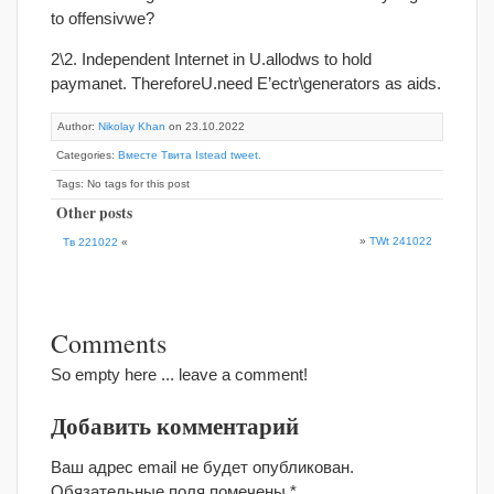
to offensivwe?
2\2. Independent Internet in U.allodws to hold
paymanet. ThereforeU.need E’ectr\generators as aids.
Author:
Nikolay Khan
on 23.10.2022
Categories:
Вместе Твита Istead tweet.
Tags: No tags for this post
Other posts
»
TWt 241022
Тв 221022
«
Comments
So empty here ... leave a comment!
Добавить комментарий
Ваш адрес email не будет опубликован.
Обязательные поля помечены
*