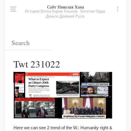
Сайт Николая Хана
История Вятка Киров Хлынов. Золотая Орда.
Деньги Древней Руси.
Twt 231022
Here we can see 2 trend of the W.: Humanity right &