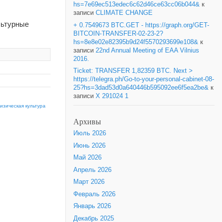
hs=7e69ec513edec6c62d46ce63cc06b044&
к
записи
CLIMATE CHANGE
льтурные
+ 0.7549673 BTC.GET - https://graph.org/GET-
BITCOIN-TRANSFER-02-23-2?
hs=8e8e02e82395b9d24f5570293699e108&
к
записи
22nd Annual Meeting of EAA Vilnius
2016.
Ticket: TRANSFER 1,82359 BTC. Next >
https://telegra.ph/Go-to-your-personal-cabinet-08-
25?hs=3dad53d0a640446b595092ee6f5ea2be&
к
записи
X 291024 1
изическая культура
Архивы
Июль 2026
Июнь 2026
Май 2026
Апрель 2026
Март 2026
Февраль 2026
Январь 2026
Декабрь 2025