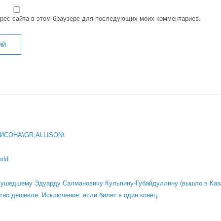
дрес сайта в этом браузере для последующих моих комментариев.
ИСОНА\GR,ALLISON\
rld
о ушедшему Эдуарду Салмановичу Кульпину-Губайдуллину (вышло в Каза
тно дешевле. Исключение: если билет в один конец.