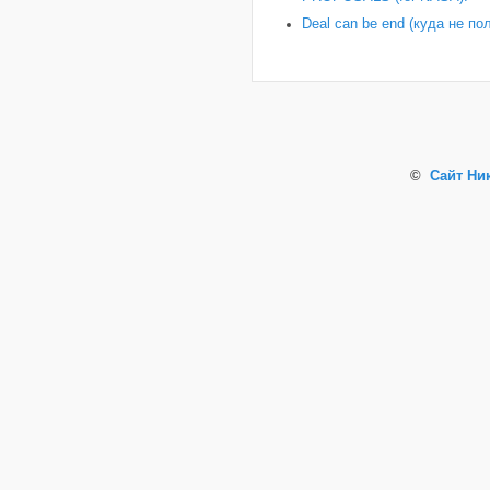
Deal can be end (куда не по
©
Сайт Ни