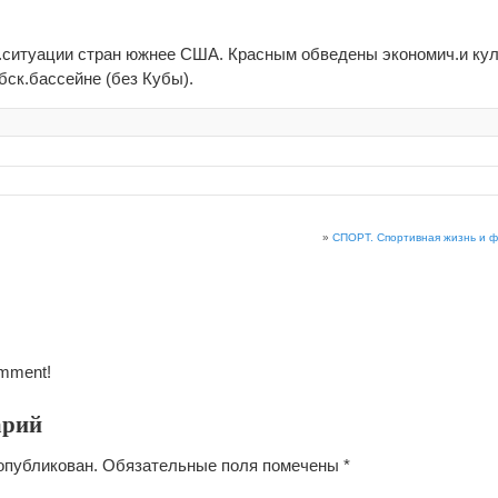
ч.ситуации стран южнее США. Красным обведены экономич.и ку
бск.бассейне (без Кубы).
»
СПОРТ. Спортивная жизнь и ф
omment!
арий
опубликован.
Обязательные поля помечены
*