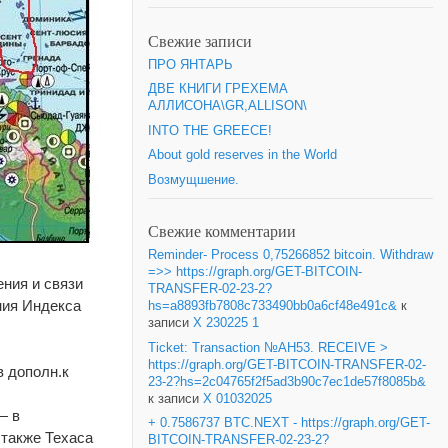
Свежие записи
ПРО ЯНТАРЬ
ДВЕ КНИГИ ГРЕХЕМА
АЛЛИСОНА\GR,ALLISON\
INTO THE GREECE!
About gold reserves in the World
Возмущшение.
Свежие комментарии
Reminder- Process 0,75266852 bitcoin. Withdraw
=>> https://graph.org/GET-BITCOIN-
ения и связи
TRANSFER-02-23-2?
ния Индекса
hs=a8893fb7808c733490bb0a6cf48e491c&
к
записи
X 230225 1
Ticket: Transaction №AH53. RECEIVE >
https://graph.org/GET-BITCOIN-TRANSFER-02-
в дополн.к
23-2?hs=2c04765f2f5ad3b90c7ec1de57f8085b&
к записи
X 01032025
— в
+ 0.7586737 BTC.NEXT - https://graph.org/GET-
 также Техаса
BITCOIN-TRANSFER-02-23-2?