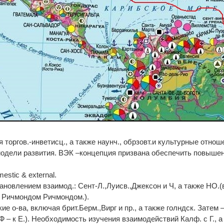
 торгов.-инветисц., а также наунч., обрзовт.и культурные отнош
модели развития. ВЭК –концепция призвана обеспечить повыше
stic & external.
тановлением взаимод.: Сент-Л.,Луисв.,Джексон и Ч, а также НО.(
с Ричмондом Ричмондом.).
е о-ва, включая брит.Берм.,Вирг и пр., а также голндск. Затем 
РФ – к Е.). Необходимость изучения взаимодействий Калф. с Г., а