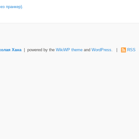
лез пранкер).
колая Хана
| powered by the
WikiWP theme
and
WordPress
. |
RSS