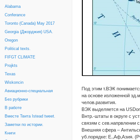
Alabama
Conferance
Toronto (Canada) May 2017
Georgia (Джорджия) USA.
Oregon
Political texts.
FIFGT CLIMATE
Projkts
Texas
Wiskoncin
Под этим т.ВЭК понимается
Авиационно-специальная
на основе изложенной зд.
Без рубрики
челов.развития.
В работе
ВЭК выделяется на USDome
Внтр.-штаты в округе с ус
Вместе Твита Istead tweet.
связям с сев.напрвлении 
Заметки по истории.
Внешняя сфера – Антильски
Книги
уб.порядке: Е.,Аф,Азия. (