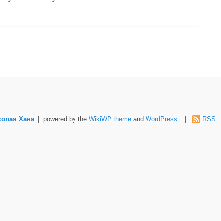
колая Хана
| powered by the
WikiWP theme
and
WordPress
. |
RSS