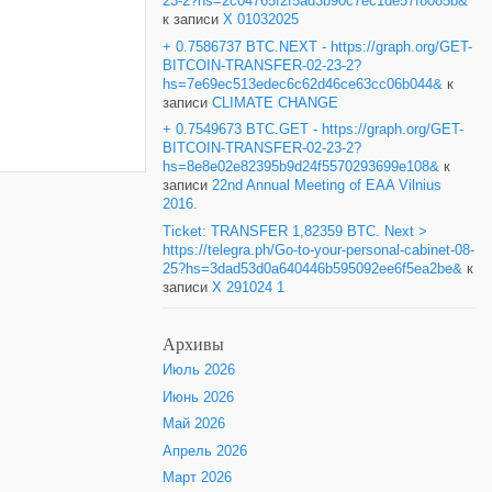
23-2?hs=2c04765f2f5ad3b90c7ec1de57f8085b&
к записи
X 01032025
+ 0.7586737 BTC.NEXT - https://graph.org/GET-
BITCOIN-TRANSFER-02-23-2?
hs=7e69ec513edec6c62d46ce63cc06b044&
к
записи
CLIMATE CHANGE
+ 0.7549673 BTC.GET - https://graph.org/GET-
BITCOIN-TRANSFER-02-23-2?
hs=8e8e02e82395b9d24f5570293699e108&
к
записи
22nd Annual Meeting of EAA Vilnius
2016.
Ticket: TRANSFER 1,82359 BTC. Next >
https://telegra.ph/Go-to-your-personal-cabinet-08-
25?hs=3dad53d0a640446b595092ee6f5ea2be&
к
записи
X 291024 1
Архивы
Июль 2026
Июнь 2026
Май 2026
Апрель 2026
Март 2026