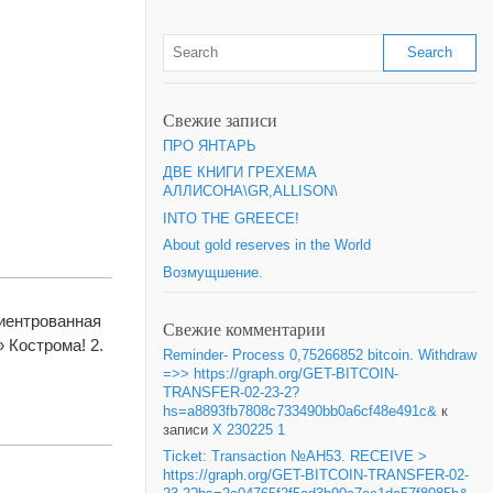
Свежие записи
ПРО ЯНТАРЬ
ДВЕ КНИГИ ГРЕХЕМА
АЛЛИСОНА\GR,ALLISON\
INTO THE GREECE!
About gold reserves in the World
Возмущшение.
иентрованная
Свежие комментарии
 Кострома! 2.
Reminder- Process 0,75266852 bitcoin. Withdraw
=>> https://graph.org/GET-BITCOIN-
TRANSFER-02-23-2?
hs=a8893fb7808c733490bb0a6cf48e491c&
к
записи
X 230225 1
Ticket: Transaction №AH53. RECEIVE >
https://graph.org/GET-BITCOIN-TRANSFER-02-