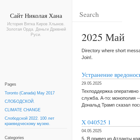
Сайт Николая Хана
История Вятка Киров Хлынов.
Золотая Орда. Деньги Древней
2025 Май
Руси.
Directory where short messa
Join!.
Устранение вредоно
29.05.2025
Pages
Техподдержка оперативно 
Toronto (Canada) May 2017
служба. А-то: монополия 
СЛОБОДСКОЙ.
Дональд Трамп сказал посмо
CLIMATE CHANGE
Слободской 2022. 100 лет
X 040525 1
краеведческому музею.
04.05.2025
Categories
5. Я привез из Атланты кр