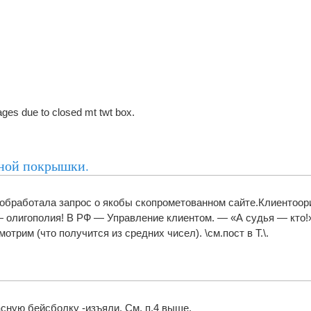
ges due to closed mt twt box.
сной покрышки.
обработала запрос о якобы скопрометованном сайте.Клиентоор
— олигополия! В РФ — Управление клиентом. — «А судья — кто!»
трим (что получится из средних чисел). \см.пост в Т.\.
асную бейсболку -изъяли. См. п.4 выше.