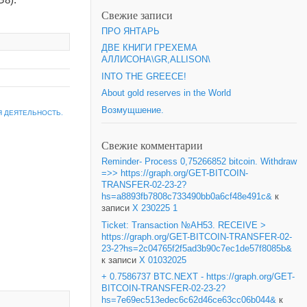
Свежие записи
ПРО ЯНТАРЬ
ДВЕ КНИГИ ГРЕХЕМА
АЛЛИСОНА\GR,ALLISON\
INTO THE GREECE!
About gold reserves in the World
Возмущшение.
 ДЕЯТЕЛЬНОСТЬ.
Свежие комментарии
Reminder- Process 0,75266852 bitcoin. Withdraw
=>> https://graph.org/GET-BITCOIN-
TRANSFER-02-23-2?
hs=a8893fb7808c733490bb0a6cf48e491c&
к
записи
X 230225 1
Ticket: Transaction №AH53. RECEIVE >
https://graph.org/GET-BITCOIN-TRANSFER-02-
23-2?hs=2c04765f2f5ad3b90c7ec1de57f8085b&
к записи
X 01032025
+ 0.7586737 BTC.NEXT - https://graph.org/GET-
BITCOIN-TRANSFER-02-23-2?
hs=7e69ec513edec6c62d46ce63cc06b044&
к