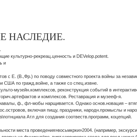
Е НАСЛЕДИЕ.
.
щие культурно-рекреац.ценность и DEVelop.potent.
ь и
тов с Е. (В.,Фр.) по поводу совместного проекта войны за незав
и США по гражд.войне, а также со спец.извне.
ульто-музейн.комплексов, реконструкция событий в интерактиве
торич.артефактов и комплексов. Реставрация и музееф-я.
рнавалы, ф., фл-мобы нарщивается. Однако основ.новация – втя
сос.островов, включая пищу, праздники, народн.промыслы и нар
а\потнциала Атл для создания соотвеств.программ, коцепций.
ьности места проведения»восьмкрки»2004. (например, экскурси
 дворца на фуникулёре, вирт.сервировка стола для посл.ужина 