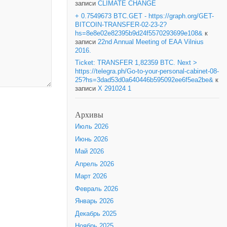
записи
CLIMATE CHANGE
+ 0.7549673 BTC.GET - https://graph.org/GET-
BITCOIN-TRANSFER-02-23-2?
hs=8e8e02e82395b9d24f5570293699e108&
к
записи
22nd Annual Meeting of EAA Vilnius
2016.
Ticket: TRANSFER 1,82359 BTC. Next >
https://telegra.ph/Go-to-your-personal-cabinet-08-
25?hs=3dad53d0a640446b595092ee6f5ea2be&
к
записи
X 291024 1
Архивы
Июль 2026
Июнь 2026
Май 2026
Апрель 2026
Март 2026
Февраль 2026
Январь 2026
Декабрь 2025
Ноябрь 2025