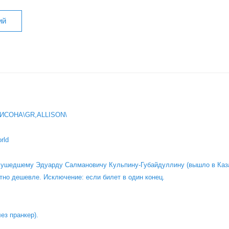
ИСОНА\GR,ALLISON\
rld
о ушедшему Эдуарду Салмановичу Кульпину-Губайдуллину (вышло в Каза
тно дешевле. Исключение: если билет в один конец.
лез пранкер).