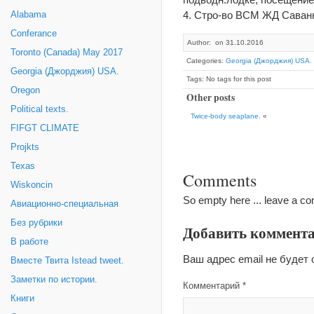
4. Стро-во ВСМ ЖД Саванн
Alabama
Conferance
Author: on 31.10.2016
Toronto (Canada) May 2017
Categories:
Georgia (Джорджия) USA.
Georgia (Джорджия) USA.
Tags: No tags for this post
Oregon
Other posts
Political texts.
Twice-body seaplane.
«
FIFGT CLIMATE
Projkts
Texas
Comments
Wiskoncin
So empty here ... leave a c
Авиационно-специальная
Без рубрики
Добавить коммент
В работе
Ваш адрес email не будет 
Вместе Твита Istead tweet.
Заметки по истории.
Комментарий
*
Книги