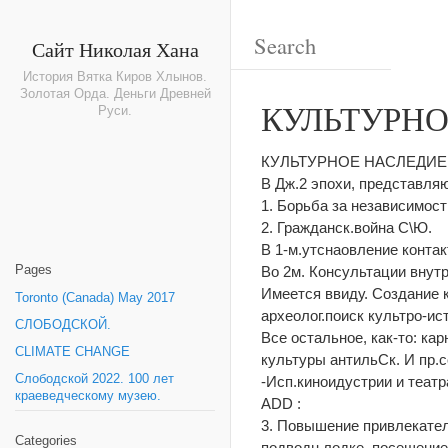
Сайт Николая Хана
История Вятка Киров Хлынов.
Золотая Орда. Деньги Древней
КУЛЬТУРНО
Руси.
КУЛЬТУРНОЕ НАСЛЕДИЕ
В Дж.2 эпохи, представляю
1. Борьба за независимост
2. Гражданск.война С\Ю.
В 1-м.утснаовление контак
Pages
Во 2м. Консультации внутр
Имеется ввиду. Создание к
Toronto (Canada) May 2017
археолог.поиск культро-ис
СЛОБОДСКОЙ.
Все остальное, как-то: ка
CLIMATE CHANGE
культуры антильСк. И пр.
Слободской 2022. 100 лет
-Исп.киноидустрии и театр
краеведческому музею.
ADD :
3. Повышение привлекател
Categories
подводн.лодке, посещение