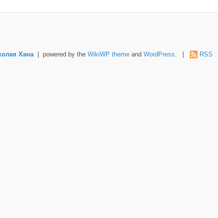
колая Хана
| powered by the
WikiWP theme
and
WordPress
. |
RSS