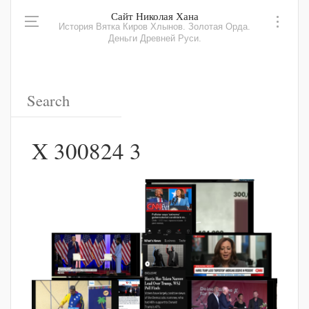
Сайт Николая Хана
История Вятка Киров Хлынов. Золотая Орда.
Деньги Древней Руси.
X 300824 3