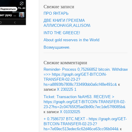
Свежие записи
ПРО ЯНТАРЬ
ДВЕ КНИГИ ГРЕХЕМА
АЛЛИСОНА\GR,ALLISON\
INTO THE GREECE!
About gold reserves in the World
Возмущшение.
Свежие комментарии
Reminder- Process 0,75266852 bitcoin. Withdraw
=>> https://graph.org/GET-BITCOIN-
TRANSFER-02-23-2?
hs=a8893fb7808c733490bb0a6cf48e491c&
к
записи
X 230225 1
Ticket: Transaction №AH53. RECEIVE >
https://graph.org/GET-BITCOIN-TRANSFER-02-
23-2?hs=2c04765f2f5ad3b90c7ec1de57f8085b&
к записи
X 01032025
+ 0.7586737 BTC.NEXT - https://graph.org/GET-
BITCOIN-TRANSFER-02-23-2?
hs=7e69ec513edec6c62d46ce63cc06b044&
к