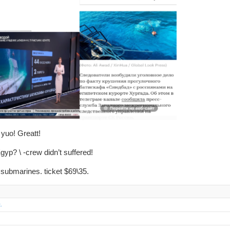
yuo! Greatt!
yp? \ -crew didn’t suffered!
s submarines. ticket $69\35.
.