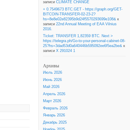
записи
CLIMATE CHANGE
+ 0.7549673 BTC.GET - https://graph.org/GET-
BITCOIN-TRANSFER-02-23-2?
hs=8e8e02e82395b9d24f5570293699e108&
к
записи
22nd Annual Meeting of EAA Vilnius
2016.
Ticket: TRANSFER 1,82359 BTC. Next >
https://telegra.ph/Go-to-your-personal-cabinet-08-
25?hs=3dad53d0a640446b595092ee6f5ea2be&
к
записи
X 291024 1
Архивы
Июль 2026
Июнь 2026
Май 2026
Апрель 2026
Март 2026
Февраль 2026
Январь 2026
Декабрь 2025
Ноябрь 2025