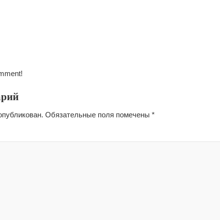
omment!
арий
опубликован.
Обязательные поля помечены
*