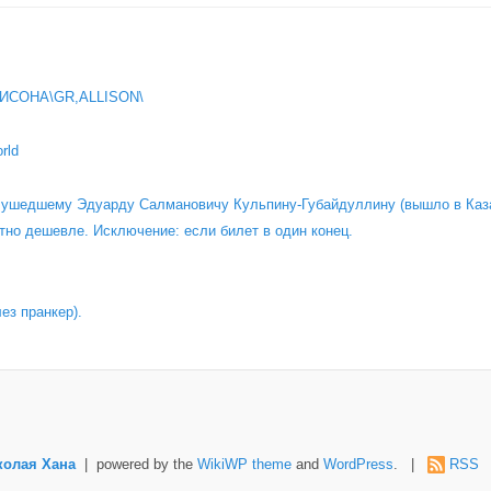
ИСОНА\GR,ALLISON\
rld
о ушедшему Эдуарду Салмановичу Кульпину-Губайдуллину (вышло в Каза
тно дешевле. Исключение: если билет в один конец.
лез пранкер).
колая Хана
| powered by the
WikiWP theme
and
WordPress
. |
RSS