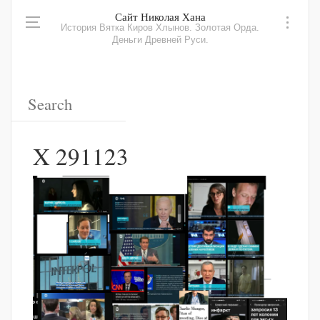
Сайт Николая Хана
История Вятка Киров Хлынов. Золотая Орда.
Деньги Древней Руси.
X 291123