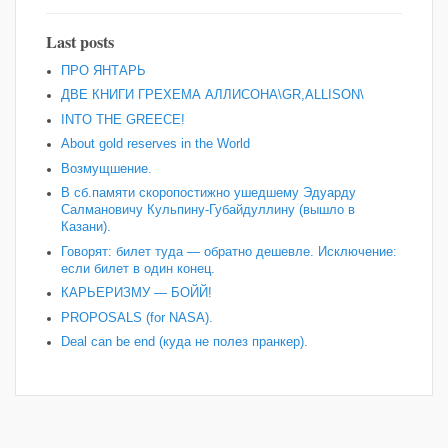
Last posts
ПРО ЯНТАРЬ
ДВЕ КНИГИ ГРЕХЕМА АЛЛИСОНА\GR,ALLISON\
INTO THE GREECE!
About gold reserves in the World
Возмущшение.
В сб.памяти скоропостижно ушедшему Эдуарду
Салмановичу Кульпину-Губайдуллину (вышло в
Казани).
Говорят: билет туда — обратно дешевле. Исключение:
если билет в один конец.
КАРЬЕРИЗМУ — БОЙЙ!
PROPOSALS (for NASA).
Deal can be end (куда не полез пранкер).