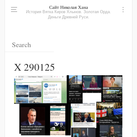
Сайт Николая Хана
История Вятка Киров Хлынов. Золотая Орда.
Деньги Древней Руси.
X 290125