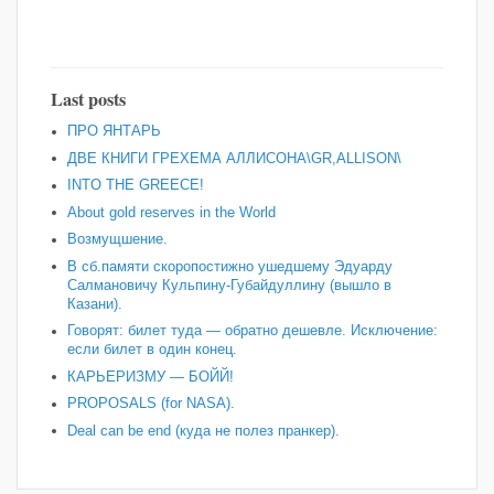
Last posts
ПРО ЯНТАРЬ
ДВЕ КНИГИ ГРЕХЕМА АЛЛИСОНА\GR,ALLISON\
INTO THE GREECE!
About gold reserves in the World
Возмущшение.
В сб.памяти скоропостижно ушедшему Эдуарду
Салмановичу Кульпину-Губайдуллину (вышло в
Казани).
Говорят: билет туда — обратно дешевле. Исключение:
если билет в один конец.
КАРЬЕРИЗМУ — БОЙЙ!
PROPOSALS (for NASA).
Deal can be end (куда не полез пранкер).