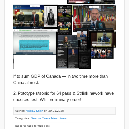
If to sum GDP of Canada — in two time more than
China almost.
2. Pototype s\sonic for 64 pass.& Strlink nework have
sucsses test. Wlill preliminary order!
Author:
Nikolay Khan
on 29.01.2025
Categories:
Вместе Твита Istead tweet.
Tags: No tags for this post