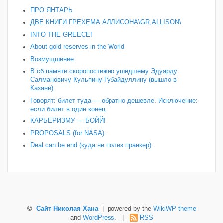
ПРО ЯНТАРЬ
ДВЕ КНИГИ ГРЕХЕМА АЛЛИСОНА\GR,ALLISON\
INTO THE GREECE!
About gold reserves in the World
Возмущшение.
В сб.памяти скоропостижно ушедшему Эдуарду
Салмановичу Кульпину-Губайдуллину (вышло в
Казани).
Говорят: билет туда — обратно дешевле. Исключение:
если билет в один конец.
КАРЬЕРИЗМУ — БОЙЙ!
PROPOSALS (for NASA).
Deal can be end (куда не полез пранкер).
©
Сайт Николая Хана
| powered by the
WikiWP theme
and
WordPress
. |
RSS