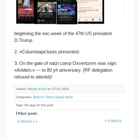
beginning the sec.week of the 47th US president
D.Trump.
2. «Columbiapictures presented.
3. On the gate of natzi camp Osventzem was sign:
«Arbiten.» — to 80 yh aniversary. (RF delegation
refused to attentd)/
Author:
Nikolay Khan
on 27.01.2025
Categories:
Вместе Твита Istead tweet.
Tags: No tags for this post
Other posts
»
X 280125
X 260125 1
«