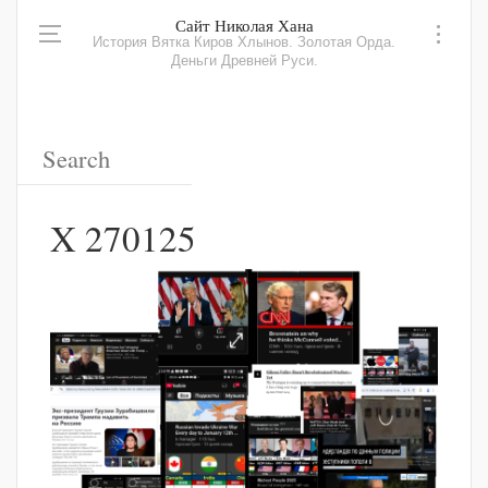
Сайт Николая Хана
История Вятка Киров Хлынов. Золотая Орда.
Деньги Древней Руси.
X 270125