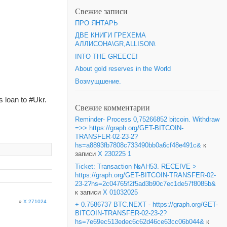
Свежие записи
ПРО ЯНТАРЬ
ДВЕ КНИГИ ГРЕХЕМА
АЛЛИСОНА\GR,ALLISON\
INTO THE GREECE!
About gold reserves in the World
Возмущшение.
s loan to #Ukr.
Свежие комментарии
Reminder- Process 0,75266852 bitcoin. Withdraw
=>> https://graph.org/GET-BITCOIN-
TRANSFER-02-23-2?
hs=a8893fb7808c733490bb0a6cf48e491c&
к
записи
X 230225 1
Ticket: Transaction №AH53. RECEIVE >
https://graph.org/GET-BITCOIN-TRANSFER-02-
23-2?hs=2c04765f2f5ad3b90c7ec1de57f8085b&
к записи
X 01032025
»
X 271024
+ 0.7586737 BTC.NEXT - https://graph.org/GET-
BITCOIN-TRANSFER-02-23-2?
hs=7e69ec513edec6c62d46ce63cc06b044&
к