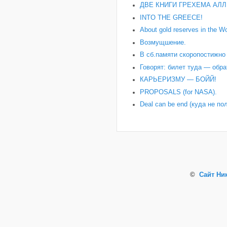
ДВЕ КНИГИ ГРЕХЕМА АЛЛ
INTO THE GREECE!
About gold reserves in the Wo
Возмущшение.
В сб.памяти скоропостижн
Говорят: билет туда — обра
КАРЬЕРИЗМУ — БОЙЙ!
PROPOSALS (for NASA).
Deal can be end (куда не по
©
Сайт Ни