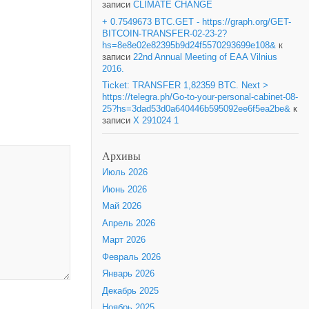
записи
CLIMATE CHANGE
+ 0.7549673 BTC.GET - https://graph.org/GET-
BITCOIN-TRANSFER-02-23-2?
hs=8e8e02e82395b9d24f5570293699e108&
к
записи
22nd Annual Meeting of EAA Vilnius
2016.
Ticket: TRANSFER 1,82359 BTC. Next >
https://telegra.ph/Go-to-your-personal-cabinet-08-
25?hs=3dad53d0a640446b595092ee6f5ea2be&
к
записи
X 291024 1
Архивы
Июль 2026
Июнь 2026
Май 2026
Апрель 2026
Март 2026
Февраль 2026
Январь 2026
Декабрь 2025
Ноябрь 2025