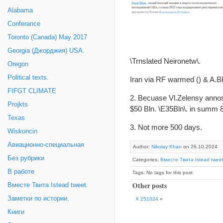
Alabama
Conferance
Toronto (Canada) May 2017
Georgia (Джорджия) USA.
\Trnslated Neironetw\.
Oregon
Political texts.
Iran via RF warmed () & A.Bli
FIFGT CLIMATE
2. Becuase Vl.Zelensy annose
Projkts
$50 Bln. \E35Bln\. in summ
Texas
3. Not more 500 days.
Wiskoncin
Авиационно-специальная
Author:
Nikolay Khan
on 26.10.2024
Без рубрики
Categories:
Вместе Твита Istead tweet
В работе
Tags: No tags for this post
Other posts
Вместе Твита Istead tweet.
Заметки по истории.
X 251024
«
Книги