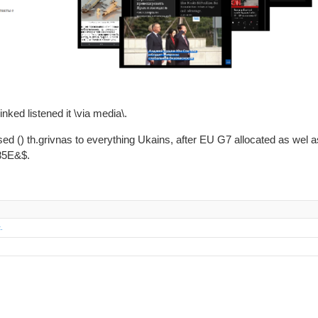
nked listened it \via media\.
d () th.grivnas to everything Ukains, after EU G7 allocated as wel a
 85E&$.
.