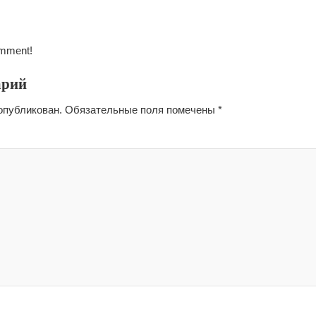
omment!
арий
опубликован.
Обязательные поля помечены
*