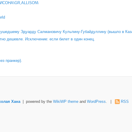
ИСОНА\GR,ALLISON\
rld
о ушедшему Эдуарду Салмановичу Кульпину-Губайдуллину (вышло в Каза
тно дешевле. Исключение: если билет в один конец.
лез пранкер).
колая Хана
| powered by the
WikiWP theme
and
WordPress
. |
RSS