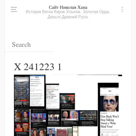
Сайт Николая Хана
История Вятка Киров Хлынов. Золотая Орда.
Деньги Древней Руси.
X 241223 1