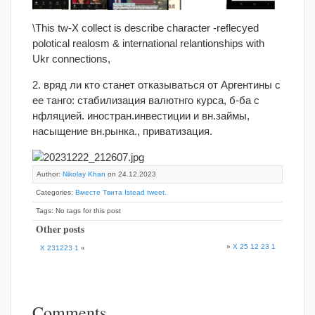
\This tw-X collect is describe character -reflecyed
polotical realosm & international relantionships with
Ukr connections,
2. вряд ли кто станет отказываться от Аргентины с
ее танго: стабилизация валютнго курса, б-ба с
нфляцией. иностран.инвестиции и вн.займы,
насыщение вн.рынка., приватизация.
Author:
Nikolay Khan
on 24.12.2023
Categories:
Вместе Твита Istead tweet.
Tags: No tags for this post
Other posts
»
X 25 12 23 1
X 231223 1
«
Comments