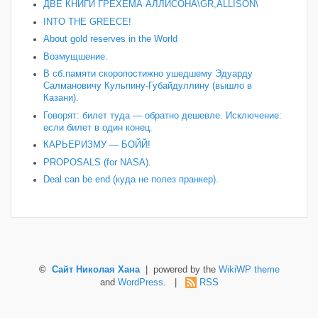
ДВЕ КНИГИ ГРЕХЕМА АЛЛИСОНА\GR,ALLISON\
INTO THE GREECE!
About gold reserves in the World
Возмущшение.
В сб.памяти скоропостижно ушедшему Эдуарду
Салмановичу Кульпину-Губайдуллину (вышло в
Казани).
Говорят: билет туда — обратно дешевле. Исключение:
если билет в один конец.
КАРЬЕРИЗМУ — БОЙЙ!
PROPOSALS (for NASA).
Deal can be end (куда не полез пранкер).
©
Сайт Николая Хана
| powered by the
WikiWP theme
and
WordPress
. |
RSS