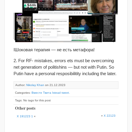
IШоковая терапия — не есть метафора!
2. For RF- mistakes, errors ets must be overcoming
net generatiom of politishins — but not with Putin. So
Putin have a personal resposibilitity including the later.
Author:
Nikolay Khan
on 21.12.2023
Categories:
Вместе Твита Istead tweet.
Tags: No tags for this post
Other posts
»
X 22123
X 191223 1
«