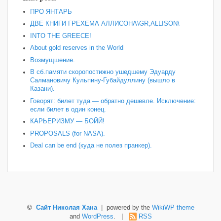
ПРО ЯНТАРЬ
ДВЕ КНИГИ ГРЕХЕМА АЛЛИСОНА\GR,ALLISON\
INTO THE GREECE!
About gold reserves in the World
Возмущшение.
В сб.памяти скоропостижно ушедшему Эдуарду
Салмановичу Кульпину-Губайдуллину (вышло в
Казани).
Говорят: билет туда — обратно дешевле. Исключение:
если билет в один конец.
КАРЬЕРИЗМУ — БОЙЙ!
PROPOSALS (for NASA).
Deal can be end (куда не полез пранкер).
©
Сайт Николая Хана
| powered by the
WikiWP theme
and
WordPress
. |
RSS