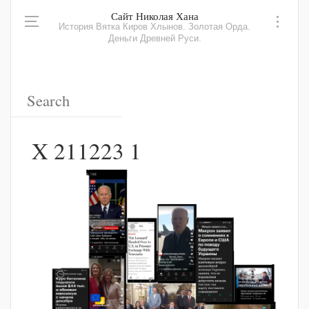
Сайт Николая Хана
История Вятка Киров Хлынов. Золотая Орда.
Деньги Древней Руси.
X 211223 1