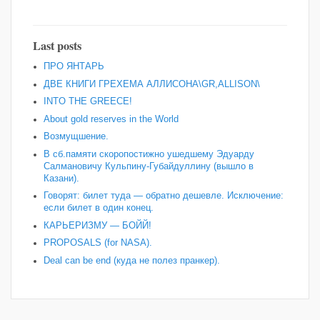
Last posts
ПРО ЯНТАРЬ
ДВЕ КНИГИ ГРЕХЕМА АЛЛИСОНА\GR,ALLISON\
INTO THE GREECE!
About gold reserves in the World
Возмущшение.
В сб.памяти скоропостижно ушедшему Эдуарду
Салмановичу Кульпину-Губайдуллину (вышло в
Казани).
Говорят: билет туда — обратно дешевле. Исключение:
если билет в один конец.
КАРЬЕРИЗМУ — БОЙЙ!
PROPOSALS (for NASA).
Deal can be end (куда не полез пранкер).