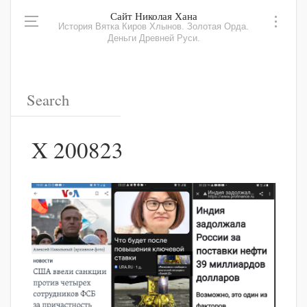
Сайт Николая Хана
История Вятка Киров Хлынов. Золотая Орда.
Деньги Древней Руси.
X 200823