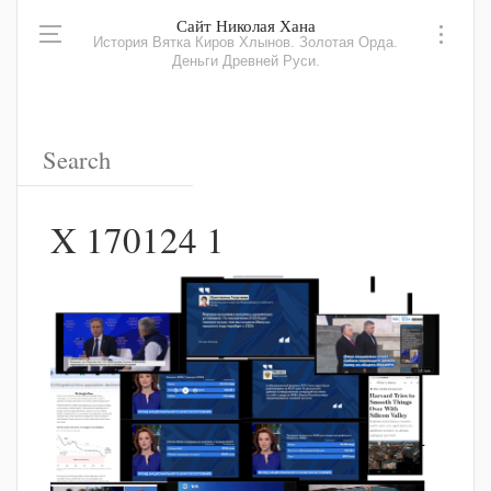
Сайт Николая Хана
История Вятка Киров Хлынов. Золотая Орда.
Деньги Древней Руси.
X 170124 1