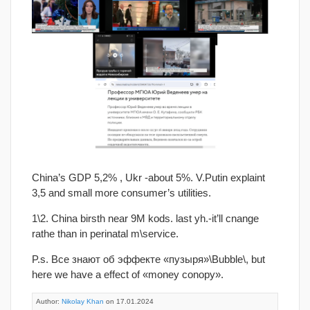
China’s GDP 5,2% , Ukr -about 5%. V.Putin explaint
3,5 and small more consumer’s utilities.
1\2. China birsth near 9M kods. last yh.-it’ll cnange
rathe than in perinatal m\service.
P.s. Все знают об эффекте «пузыря»\Bubble\, but
here we have a effect of «money conopy».
Author:
Nikolay Khan
on 17.01.2024