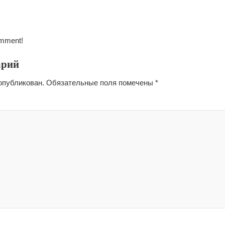
omment!
арий
опубликован.
Обязательные поля помечены
*