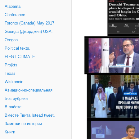
Alabama
Conferance
Toronto (Canada) May 2017
Georgia (Джорджия) USA.
Oregon
Political texts.
FIFGT CLIMATE
Projkts
Texas
Wiskoncin
Авиационно-специальная
Без рубрики
В работе
Вместе Твита Istead tweet.
Заметки по истории.
Книги