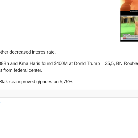
ther decreased interes rate.
108Bn and Kma Haris found $400M at Donld Trump = 35,5, BN Roubles ,
t from federal center.
n Blak sea inproved g\prices on 5,75%.
.