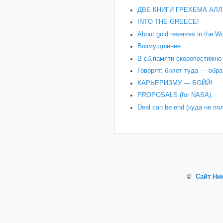
ДВЕ КНИГИ ГРЕХЕМА АЛЛ
INTO THE GREECE!
About gold reserves in the Wo
Возмущшение.
В сб.памяти скоропостижн
Говорят: билет туда — обра
КАРЬЕРИЗМУ — БОЙЙ!
PROPOSALS (for NASA).
Deal can be end (куда не по
©
Сайт Ни