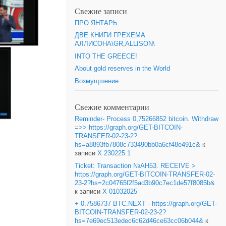
Свежие записи
ПРО ЯНТАРЬ
ДВЕ КНИГИ ГРЕХЕМА
АЛЛИСОНА\GR,ALLISON\
INTO THE GREECE!
About gold reserves in the World
Возмущшение.
Свежие комментарии
Reminder- Process 0,75266852 bitcoin. Withdraw
=>> https://graph.org/GET-BITCOIN-
TRANSFER-02-23-2?
hs=a8893fb7808c733490bb0a6cf48e491c&
к
записи
X 230225 1
Ticket: Transaction №AH53. RECEIVE >
https://graph.org/GET-BITCOIN-TRANSFER-02-
23-2?hs=2c04765f2f5ad3b90c7ec1de57f8085b&
к записи
X 01032025
+ 0.7586737 BTC.NEXT - https://graph.org/GET-
BITCOIN-TRANSFER-02-23-2?
hs=7e69ec513edec6c62d46ce63cc06b044&
к