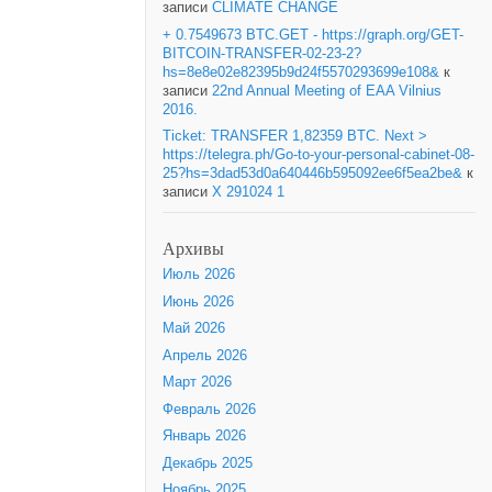
записи
CLIMATE CHANGE
+ 0.7549673 BTC.GET - https://graph.org/GET-
BITCOIN-TRANSFER-02-23-2?
hs=8e8e02e82395b9d24f5570293699e108&
к
записи
22nd Annual Meeting of EAA Vilnius
2016.
Ticket: TRANSFER 1,82359 BTC. Next >
https://telegra.ph/Go-to-your-personal-cabinet-08-
25?hs=3dad53d0a640446b595092ee6f5ea2be&
к
записи
X 291024 1
Архивы
Июль 2026
Июнь 2026
Май 2026
Апрель 2026
Март 2026
Февраль 2026
Январь 2026
Декабрь 2025
Ноябрь 2025