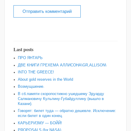
Last posts
ПРО ЯНТАРЬ
ДВЕ КНИГИ ГРЕХЕМА АЛЛИСОНА\GR,ALLISON\
INTO THE GREECE!
About gold reserves in the World
Возмущшение.
В сб.памяти скоропостижно ушедшему Эдуарду
Салмановичу Кульпину-Губайдуллину (вышло в
Казани).
Говорят: билет туда — обратно дешевле. Исключение:
если билет в один конец.
КАРЬЕРИЗМУ — БОЙЙ!
PROPOSALS (for NASA).