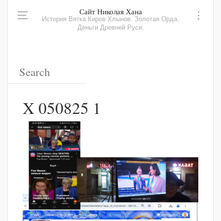
Сайт Николая Хана
История Вятка Киров Хлынов. Золотая Орда.
Деньги Древней Руси.
X 050825 1