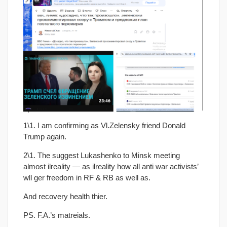
1\1. I am confirming as Vl.Zelensky friend Donald
Trump again.
2\1. The suggest Lukashenko to Minsk meeting
almost ilreality — as ilreality how all anti war activists’
wll ger freedom in RF & RB as well as.
And recovery health thier.
PS. F.A.’s matreials.