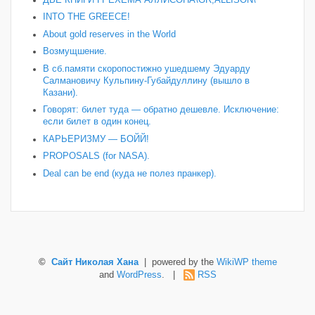
INTO THE GREECE!
About gold reserves in the World
Возмущшение.
В сб.памяти скоропостижно ушедшему Эдуарду
Салмановичу Кульпину-Губайдуллину (вышло в
Казани).
Говорят: билет туда — обратно дешевле. Исключение:
если билет в один конец.
КАРЬЕРИЗМУ — БОЙЙ!
PROPOSALS (for NASA).
Deal can be end (куда не полез пранкер).
©
Сайт Николая Хана
| powered by the
WikiWP theme
and
WordPress
. |
RSS