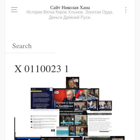
Сайт Николая Хана
История Вятка Киров Хлынов. Золотая Орда.
Деньги Древней Руси.
X 0110023 1