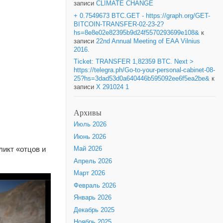
записи
CLIMATE CHANGE
+ 0.7549673 BTC.GET - https://graph.org/GET-
BITCOIN-TRANSFER-02-23-2?
hs=8e8e02e82395b9d24f5570293699e108&
к
записи
22nd Annual Meeting of EAA Vilnius
2016.
Ticket: TRANSFER 1,82359 BTC. Next >
https://telegra.ph/Go-to-your-personal-cabinet-08-
25?hs=3dad53d0a640446b595092ee6f5ea2be&
к
записи
X 291024 1
Архивы
Июль 2026
Июнь 2026
ликт «отцов и
Май 2026
Апрель 2026
Март 2026
Февраль 2026
Январь 2026
Декабрь 2025
Ноябрь 2025