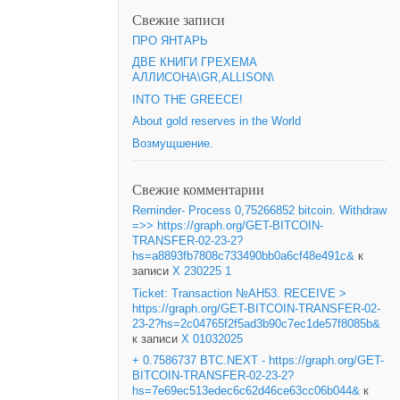
Свежие записи
ПРО ЯНТАРЬ
ДВЕ КНИГИ ГРЕХЕМА
АЛЛИСОНА\GR,ALLISON\
INTO THE GREECE!
About gold reserves in the World
Возмущшение.
Свежие комментарии
Reminder- Process 0,75266852 bitcoin. Withdraw
=>> https://graph.org/GET-BITCOIN-
TRANSFER-02-23-2?
hs=a8893fb7808c733490bb0a6cf48e491c&
к
записи
X 230225 1
Ticket: Transaction №AH53. RECEIVE >
https://graph.org/GET-BITCOIN-TRANSFER-02-
23-2?hs=2c04765f2f5ad3b90c7ec1de57f8085b&
к записи
X 01032025
+ 0.7586737 BTC.NEXT - https://graph.org/GET-
BITCOIN-TRANSFER-02-23-2?
hs=7e69ec513edec6c62d46ce63cc06b044&
к