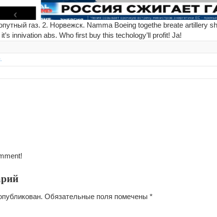
тный газ. 2. Норвежск. Namma Boeing togethe breate artillery sh
’s innivation abs. Who first buy this techology’ll profit! Ja!
.
omment!
арий
опубликован.
Обязательные поля помечены
*