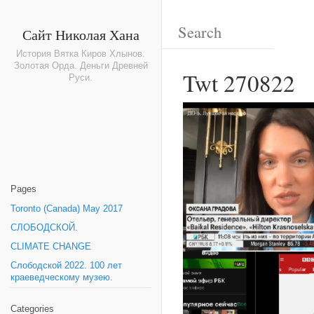
Сайт Николая Хана
История Вятка Киров Хлынов.
Золотая Орда. Деньги Древней
Twt 270822
Руси.
Pages
Toronto (Canada) May 2017
СЛОБОДСКОЙ.
CLIMATE CHANGE
Слободской 2022. 100 лет
краеведческому музею.
Categories