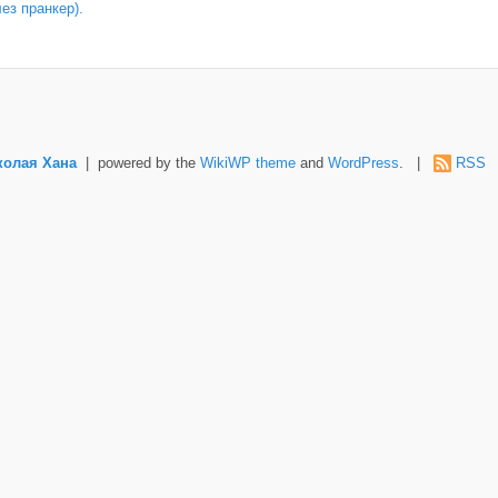
лез пранкер).
колая Хана
| powered by the
WikiWP theme
and
WordPress
. |
RSS