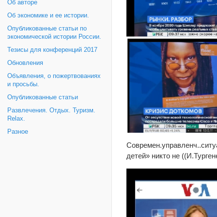
Об авторе
Об экономике и ее истории.
Опубликованные статьи по
экономической истории России.
Тезисы для конференций 2017
Обновления
Объявления, о пожертвованиях
и просьбы.
Опубликованные статьи
Развлечения. Отдых. Туризм.
Relax.
Разное
Современ.управленч..ситу
детей» никто не ((И.Турген