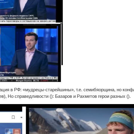
ация в РФ: «мудрецы-старейшины», т.е. семибяорщина, но конф
ев), Но справедливости (): Базаров и Рахметов герои разных ().