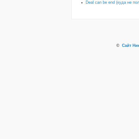
Deal can be end (куда не по
©
Сайт Ни