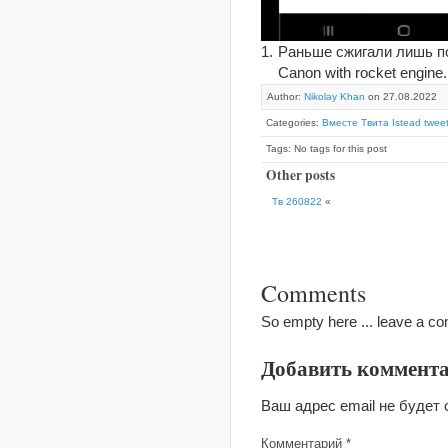
Раньше сжигали лишь попу
Canon with rocket engine. it
Author:
Nikolay Khan
on 27.08.2022
Categories:
Вместе Твита Istead tweet
Tags: No tags for this post
Other posts
Тв 260822
«
Comments
So empty here ... leave a c
Добавить коммент
Ваш адрес email не будет 
Комментарий
*