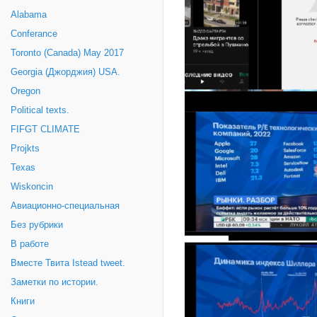
Alabama
Conferance
Toronto (Canada) May 2017
Georgia (Джорджия) USA.
Oregon
Political texts.
FIFGT CLIMATE
Projkts
Texas
Wiskoncin
Авиационно-специальная
Без рубрики
В работе
Вместе Твита Istead tweet.
Заметки по истории.
Книги