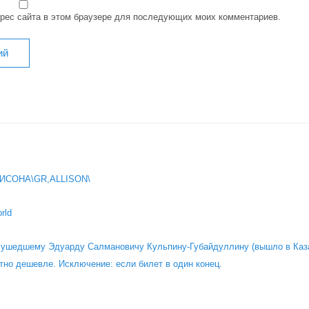
дрес сайта в этом браузере для последующих моих комментариев.
ИСОНА\GR,ALLISON\
rld
о ушедшему Эдуарду Салмановичу Кульпину-Губайдуллину (вышло в Каза
тно дешевле. Исключение: если билет в один конец.