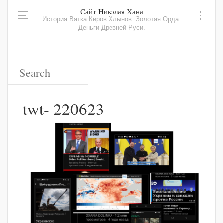
Сайт Николая Хана
История Вятка Киров Хлынов. Золотая Орда.
Деньги Древней Руси.
twt- 220623