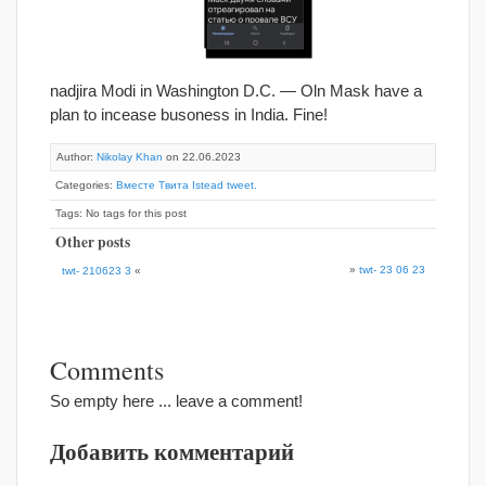
nadjira Modi in Washington D.C. — Oln Mask have a
plan to incease busoness in India. Fine!
Author:
Nikolay Khan
on 22.06.2023
Categories:
Вместе Твита Istead tweet.
Tags: No tags for this post
Other posts
»
twt- 23 06 23
twt- 210623 3
«
Comments
So empty here ... leave a comment!
Добавить комментарий