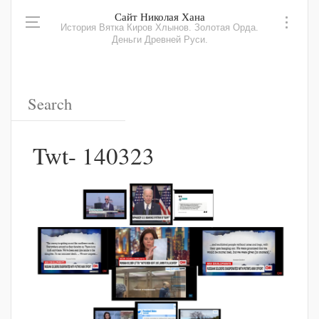
Сайт Николая Хана
История Вятка Киров Хлынов. Золотая Орда.
Деньги Древней Руси.
Twt- 140323