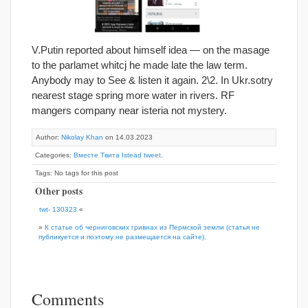
V.Putin reported about himself idea — on the masage
to the parlamet whitcj he made late the law term.
Anybody may to See & listen it again. 2\2. In Ukr.sotry
nearest stage spring more water in rivers. RF
mangers company near isteria not mystery.
Author:
Nikolay Khan
on 14.03.2023
Categories:
Вместе Твита Istead tweet.
Tags: No tags for this post
Other posts
twt- 130323
«
»
К статье об черниговских гривнах из Пермской земли (статья не
публикуется и поэтому не размещается на сайте).
Comments