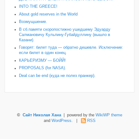
INTO THE GREECE!
About gold reserves in the World
Возмущшение.
В сб.памяти скоропостижно ушедшему Эдуарду
Салмановичу Кульпину-Губайдуллину (вышло в
Казани).
Говорят: билет туда — обратно дешевле. Исключение:
если билет в один конец.
КАРЬЕРИЗМУ — БОЙЙ!
PROPOSALS (for NASA).
Deal can be end (куда не полез пранкер).
©
Сайт Николая Хана
| powered by the
WikiWP theme
and
WordPress
. |
RSS