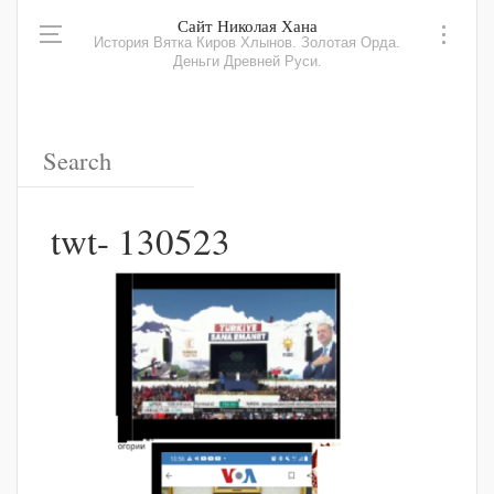
Сайт Николая Хана
История Вятка Киров Хлынов. Золотая Орда.
Деньги Древней Руси.
twt- 130523