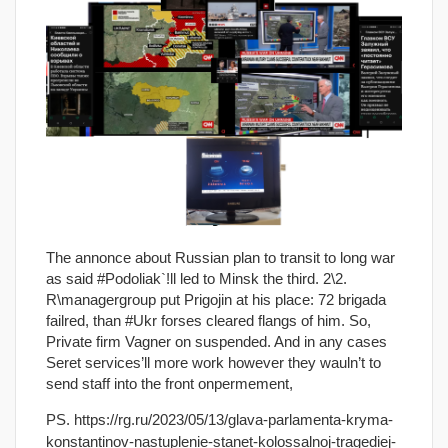
The annonce about Russian plan to transit to long war
as said #Podoliak`!ll led to Minsk the third. 2\2.
R\managergroup put Prigojin at his place: 72 brigada
failred, than #Ukr forses cleared flangs of him. So,
Private firm Vagner on suspended. And in any cases
Seret services’ll more work however they wauln’t to
send staff into the front onpermement,
PS. https://rg.ru/2023/05/13/glava-parlamenta-kryma-
konstantinov-nastuplenie-stanet-kolossalnoj-tragediej-