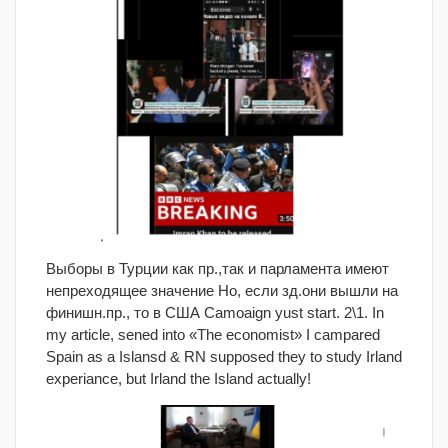
Выборы в Турции как пр.,так и парламента имеют
непреходящее значение Но, если зд.они вышли на
финишн.пр., то в США Camoaign yust start. 2\1. In
my article, sened into «The economist» I campared
Spain as a Islansd & RN supposed they to study Irland
experiance, but Irland the Island actually!