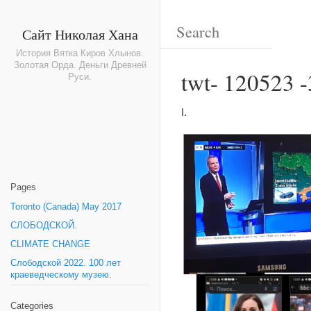
Сайт Николая Хана
История Вятка Киров Хлынов.
Золотая Орда. Деньги Древней
twt- 120523 -
Руси.
I.
Pages
Toronto (Canada) May 2017
СЛОБОДСКОЙ.
CLIMATE CHANGE
Слободской 2022. 100 лет
краеведческому музею.
Categories