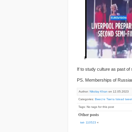
If to study culture as past of
PS. Memberships of Russian 
Author:
Nikolay Khan
on 12.05.2023
Categories:
Вместе Твита Istead tweet
Tags: No tags for this post
Other posts
twt- 110523
«