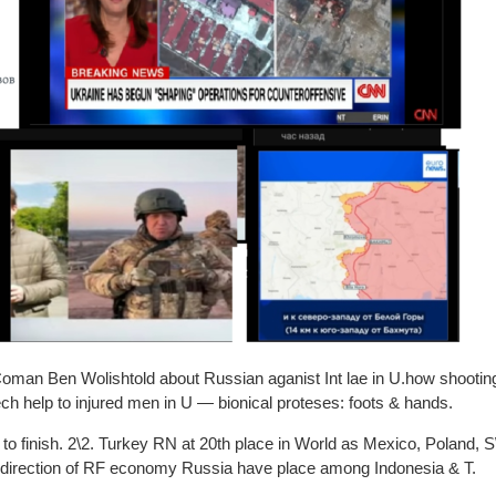
oman Ben Wolishtold about Russian aganist Int lae in U.how shooting
ech help to injured men in U — bionical proteses: foots & hands.
 to finish. 2\2. Turkey RN at 20th place in World as Mexico, Poland, S
 direction of RF economy Russia have place among Indonesia & T.