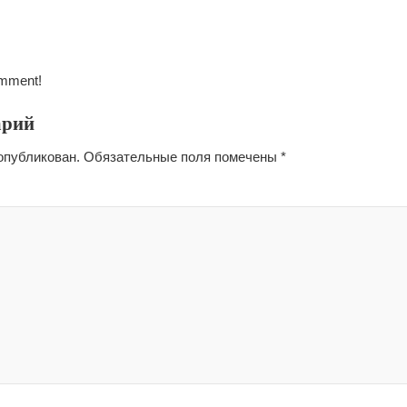
omment!
арий
опубликован.
Обязательные поля помечены
*