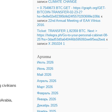
записи
CLIMATE CHANGE
+ 0.7549673 BTC.GET - https://graph.org/GET-
BITCOIN-TRANSFER-02-23-2?
hs=8e8e02e82395b9d24f5570293699e108&
к
записи
22nd Annual Meeting of EAA Vilnius
2016.
Ticket: TRANSFER 1,82359 BTC. Next >
https://telegra.ph/Go-to-your-personal-cabinet-08-
25?hs=3dad53d0a640446b595092ee6f5ea2be&
к
записи
X 291024 1
Архивы
Июль 2026
Июнь 2026
Май 2026
Апрель 2026
 civikians
Март 2026
Февраль 2026
Январь 2026
\Arabia,
Декабрь 2025
Ноябрь 2025