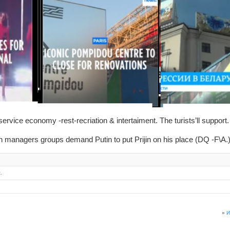
 service economy -rest-recriation & intertaiment. The turists’ll support.
managers groups demand Putin to put Prijin on his place (DQ -F\A.)
.
»
И