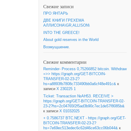
Свежие записи
ПРО ЯНТАРЬ
ДВЕ КНИГИ ГРЕХЕМА
АЛЛИСОНА\GR,ALLISON\
INTO THE GREECE!
About gold reserves in the World
Возмущшение.
Свежие комментарии
Reminder- Process 0,75266852 bitcoin. Withdraw
=>> https://graph.org/GET-BITCOIN-
TRANSFER-02-23-2?
hs=a8893fb7808c733490bb0a6cf48e491c&
к
записи
X 230225 1
Ticket: Transaction №AH53. RECEIVE >
https://graph.org/GET-BITCOIN-TRANSFER-02-
23-2?hs=2c04765f2f5ad3b90c7ec1de57f8085b&
к записи
X 01032025
+ 0.7586737 BTC.NEXT - https://graph.org/GET-
BITCOIN-TRANSFER-02-23-2?
hs=7e69ec513edec6c62d46ce63cc06b044&
к