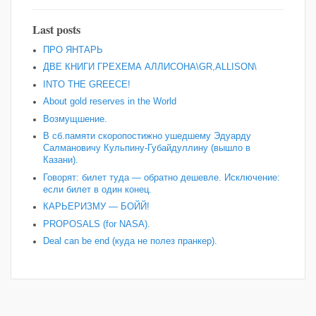
Last posts
ПРО ЯНТАРЬ
ДВЕ КНИГИ ГРЕХЕМА АЛЛИСОНА\GR,ALLISON\
INTO THE GREECE!
About gold reserves in the World
Возмущшение.
В сб.памяти скоропостижно ушедшему Эдуарду
Салмановичу Кульпину-Губайдуллину (вышло в
Казани).
Говорят: билет туда — обратно дешевле. Исключение:
если билет в один конец.
КАРЬЕРИЗМУ — БОЙЙ!
PROPOSALS (for NASA).
Deal can be end (куда не полез пранкер).