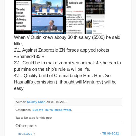
When V.Outin knew abouy 30 th salary ($500) he said
little,
2\1. Against Zaporozie ZN forses applyed rokets
«Shahed-139.»
3\1. Could be to make zombi sea animal: & she can to
put mine on the ship’s rule & wll be life.
4\1 . Quality build of Cremia bridge Hm.. Hm.. So
Hasnulli’s comission (I thpught will Manturov) will be
easy.
Author:
Nikolay Khan
on 09.10.2022
Categories:
Вместе Твита Istead tweet.
Tags: No tags for this post
Other posts
»
ТВ 09-1022
Тв 081022
«