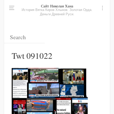
Сайт Николая Хана
История Вятка Киров Хлынов. Золотая Орда.
Деньги Древней Руси.
Twt 091022