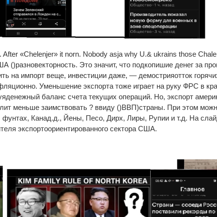
 After «Chelenjer» it norn. Nobody asja why U.& ukrains those Chale
А ()разновекторность. Это значит, что подкопишие денег за пр
ть на импорт веще, инвестиции даже, — демострияотток горячи
нфляционно. Уменьшение экспорта тоже играет на руку ФРС в кр
руяденежный баланс счета текущих операций. Но, экспорт амер
волит меньше заимствовать ? ввиду ()ВВП)страны. При этом мож
 фунтах, Канад.д., Йены, Песо, Дирх, Лиры, Рупии и т.д. На сла
теля экспортоориентированного сектора США.