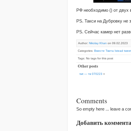
РФ необходимо () от двух в
PS. Такси на Дубровку не 
PS. Сейчас камер нет разв
Author:
Nikolay Khan
on 09.02.2023
Categories:
Вместе Твита Istead tweet
Tags: No tags for this post
Other posts
twt — тв 070223
«
Comments
So empty here ... leave a c
Добавить коммент