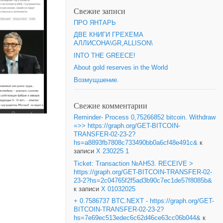
Свежие записи
ПРО ЯНТАРЬ
ДВЕ КНИГИ ГРЕХЕМА
АЛЛИСОНА\GR,ALLISON\
INTO THE GREECE!
About gold reserves in the World
Возмущшение.
Свежие комментарии
Reminder- Process 0,75266852 bitcoin. Withdraw
=>> https://graph.org/GET-BITCOIN-
TRANSFER-02-23-2?
hs=a8893fb7808c733490bb0a6cf48e491c&
к
записи
X 230225 1
Ticket: Transaction №AH53. RECEIVE >
https://graph.org/GET-BITCOIN-TRANSFER-02-
23-2?hs=2c04765f2f5ad3b90c7ec1de57f8085b&
к записи
X 01032025
+ 0.7586737 BTC.NEXT - https://graph.org/GET-
BITCOIN-TRANSFER-02-23-2?
hs=7e69ec513edec6c62d46ce63cc06b044&
к