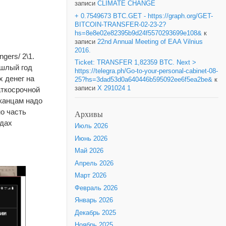
записи
CLIMATE CHANGE
+ 0.7549673 BTC.GET - https://graph.org/GET-
BITCOIN-TRANSFER-02-23-2?
hs=8e8e02e82395b9d24f5570293699e108&
к
записи
22nd Annual Meeting of EAA Vilnius
2016.
ngers/ 2\1.
Ticket: TRANSFER 1,82359 BTC. Next >
ошлый год
https://telegra.ph/Go-to-your-personal-cabinet-08-
х денег на
25?hs=3dad53d0a640446b595092ee6f5ea2be&
к
записи
X 291024 1
аткосрочной
иканцам надо
но часть
Архивы
йдах
Июль 2026
Июнь 2026
Май 2026
Апрель 2026
Март 2026
Февраль 2026
Январь 2026
Декабрь 2025
Ноябрь 2025