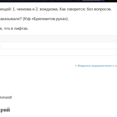
ещей: 1. чекизма и 2. вождизма. Как говорится: без вопросов.
заказывали? (К\ф «Брилиантов.рука»).
е, что в лифтах.
.
»
Январское медзаключение о с
omment!
арий