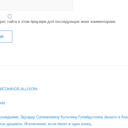
дрес сайта в этом браузере для последующих моих комментариев.
ИСОНА\GR,ALLISON\
rld
о ушедшему Эдуарду Салмановичу Кульпину-Губайдуллину (вышло в Каза
тно дешевле. Исключение: если билет в один конец.