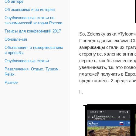
Об авторе
Об экономике и ее истории.
Опубликованные статьи по
экономической истории России.
Тезисы для конференций 2017
So, Zelensky aska «Tyfoon».
Обновления
Последн.даные екс\имп.СШ
американцы стали их трати
Объявления, о пожертвованиях
и просьбы.
сторону,т.е. явление анти
перспкт., как быкомпенси
Опубликованные статьи
увеличивать, т.к. это поз
Развлечения. Отдых. Туризм.
платежей получать в Евро,
Relax.
представлены 2 представи
Разное
II.