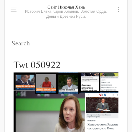
Сайт Николая Хана
История Вятка Киров Хлынов. Золотая Орда.
Деньги Древней Руси.
Twt 050922