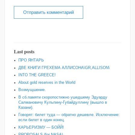
Last posts
ПРО ЯНТАРЬ
ДВЕ КНИГИ ГРЕХЕМА АЛЛИСОНА\GR,ALLISON\
INTO THE GREECE!
About gold reserves in the World
Возмущшение.
В сб.памяти скоропостижно ушедшему Эдуарду
Салмановичу Кульпину-Губайдуллину (вышло в
Казани).
Говорят: билет туда — обратно дешевле. Исключение:
если билет в один конец.
КАРЬЕРИЗМУ — БОЙЙ!
PROPOSALS (for NASA).