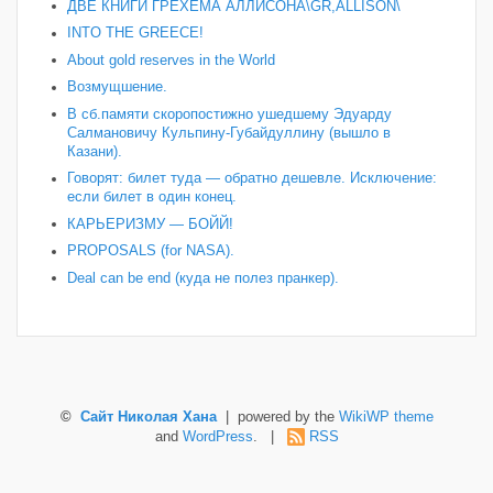
ДВЕ КНИГИ ГРЕХЕМА АЛЛИСОНА\GR,ALLISON\
INTO THE GREECE!
About gold reserves in the World
Возмущшение.
В сб.памяти скоропостижно ушедшему Эдуарду
Салмановичу Кульпину-Губайдуллину (вышло в
Казани).
Говорят: билет туда — обратно дешевле. Исключение:
если билет в один конец.
КАРЬЕРИЗМУ — БОЙЙ!
PROPOSALS (for NASA).
Deal can be end (куда не полез пранкер).
©
Сайт Николая Хана
| powered by the
WikiWP theme
and
WordPress
. |
RSS