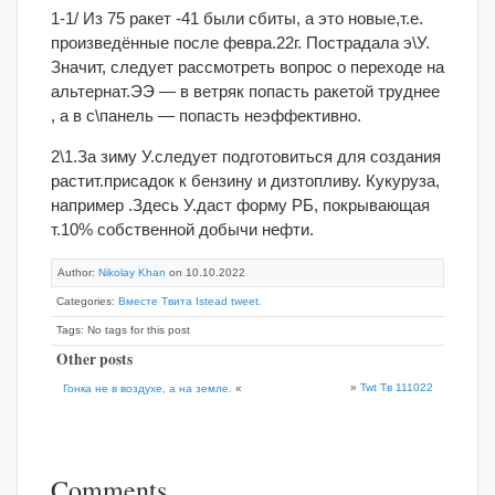
1-1/ Из 75 ракет -41 были сбиты, а это новые,т.е.
произведённые после февра.22г. Пострадала э\У.
Значит, следует рассмотреть вопрос о переходе на
альтернат.ЭЭ — в ветряк попасть ракетой труднее
, а в с\панель — попасть неэффективно.
2\1.За зиму У.следует подготовиться для создания
растит.присадок к бензину и дизтопливу. Кукуруза,
например .Здесь У.даст форму РБ, покрывающая
т.10% собственной добычи нефти.
Author:
Nikolay Khan
on 10.10.2022
Categories:
Вместе Твита Istead tweet.
Tags: No tags for this post
Other posts
»
Twt Тв 111022
Гонка не в воздухе, а на земле.
«
Comments