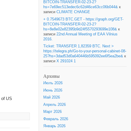
BITCOIN-TRANSFER-02-23-2?
hs=7e69ec513edec6c62d46ce63cc06b044&
к
записи
CLIMATE CHANGE
+ 0.7549673 BTC.GET - https://graph.org/GET-
BITCOIN-TRANSFER-02-23-2?
hs=8e8e02e82395b9d24f5570293699e108&
к
записи
22nd Annual Meeting of EAA Vilnius
2016.
Ticket: TRANSFER 1,82359 BTC. Next >
https://telegra.ph/Go-to-your-personal-cabinet-08-
25?hs=3dad53d0a640446b595092ee6f5ea2be&
к
записи
X 291024 1
Архивы
Июль 2026
Июнь 2026
Май 2026
e of US
Апрель 2026
Март 2026
Февраль 2026
Январь 2026