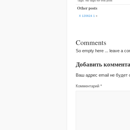
Tags: No tags for this post
Other posts
X 120624 1
«
Comments
So empty here ... leave a c
Добавить коммент
Ваш адрес email не будет 
Комментарий
*