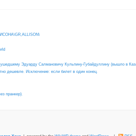
ИСОНА\GR,ALLISON\
rld
о ушедшему Эдуарду Салмановичу Кульпину-Губайдуллину (вышло в Каза
тно дешевле. Исключение: если билет в один конец.
лез пранкер).