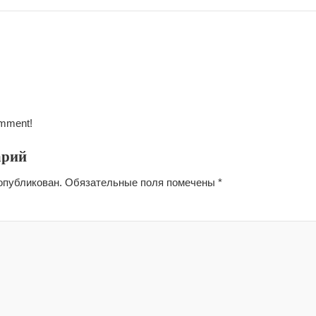
omment!
арий
опубликован.
Обязательные поля помечены
*