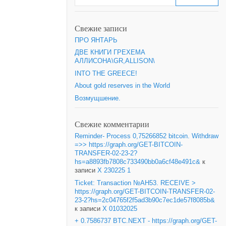
Свежие записи
ПРО ЯНТАРЬ
ДВЕ КНИГИ ГРЕХЕМА
АЛЛИСОНА\GR,ALLISON\
INTO THE GREECE!
About gold reserves in the World
Возмущшение.
Свежие комментарии
Reminder- Process 0,75266852 bitcoin. Withdraw
=>> https://graph.org/GET-BITCOIN-
TRANSFER-02-23-2?
hs=a8893fb7808c733490bb0a6cf48e491c&
к
записи
X 230225 1
Ticket: Transaction №AH53. RECEIVE >
https://graph.org/GET-BITCOIN-TRANSFER-02-
23-2?hs=2c04765f2f5ad3b90c7ec1de57f8085b&
к записи
X 01032025
+ 0.7586737 BTC.NEXT - https://graph.org/GET-