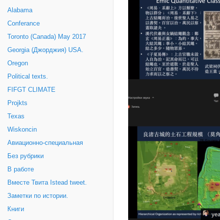
Alabama
Conferance
Toronto (Canada) May 2017
Georgia (Джорджия) USA.
Oregon
Political texts.
FIFGT CLIMATE
Projkts
Texas
Wiskoncin
Авиационно-специальная
Без рубрики
В работе
Вместе Твита Istead tweet.
Заметки по истории.
Книги