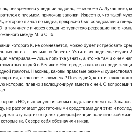
сак, безвременно ушедший недавно, — моложе А. Лукашенко, к
ратился с письмом, приложив запонки. Известно, что такой муж
.М., которого я знал по медиа, прекрасно был осведомлен о генер
, в том числе и через создание туристско-рекреационного комп
ложенного между М. и СПб.
рании которого К. не сомневается, можно будет истребовать сре
льных актов — письма на бересте. Учтите, их надо еще изучить
ция материала — лишь попытка узнать, а что же там и о чем на
 грамотных людей в Великом Новгороде, а каков он среди женщи
 одной грамоты. Наконец, каковы правовые режимы существовал
тократии, а как насчет люмпена? Последний, кстати, также дол
ую историю, плавно эволюционируя вместе с ней. С вопросами 
ия?
ионеров в НО, выдвинувшая своим представителем г-на Захарова
нду, не располагает достаточными средствами для этих и посл
держат эту партию в целях диверсификации политической жизн
которые на Севере себя обозначили никак.
режде всего НО «доживёт до понедельника».