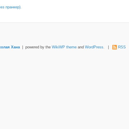
лез пранкер).
колая Хана
| powered by the
WikiWP theme
and
WordPress
. |
RSS