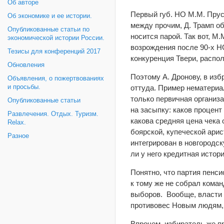
Об авторе
Первый губ. НО М.М. Прус
Об экономике и ее истории.
между прочим, Д. Трамп об
Опубликованные статьи по
носится парой. Так вот, М
экономической истории России.
возрождения после 90-х НО
Тезисы для конференций 2017
конкуренция Твери, распо
Обновления
Поэтому А. Дронову, в изб
Объявления, о пожертвованиях
и просьбы.
оттуда. Пример нематериа
только первичная организа
Опубликованные статьи
на засыпку: каков процент
Развлечения. Отдых. Туризм.
какова средняя цена чека
Relax.
боярской, купеческой арис
Разное
интегрирован в новгородск
ли у него кредитная истор
Понятно, что партия пенс
к тому же не собрал кома
выборов. Вообще, власти 
противовес Новым людям, 
Впрочем, избиратель же п