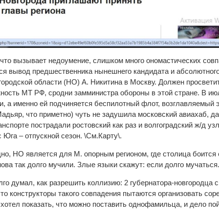
 что вызывает недоумение, слишком много ономастических совп
ся вывод предшественника нынешнего кандидата и абсолютног
ородской области (НО) А. Никитина в Москву. Должен просветит
ность МТ РФ, сродни замминистра обороны в этой стране. В ию
и, а именно ей подчиняется беспилотный флот, возглавляемый 
адьяр, что приметно) чуть не задушила московский авиахаб, д
анспорте пострадали ростовский как раз и волгоградский ж/д у
Юга – отпускной сезон. \См.Карту\.
дно, НО является для М. опорным регионом, где столица боится
ова так долго мучили. Злые языки скажут: если долго мучаться
лго думал, как разрешить коллизию: 2 губернатора-новгородца 
что конструкторы такого совпадения пытаются организовать сор
. хотел показать, что можно поставить однофамильца, и дело пой