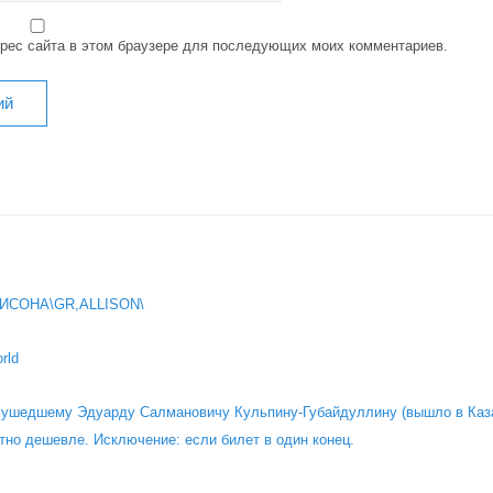
дрес сайта в этом браузере для последующих моих комментариев.
ИСОНА\GR,ALLISON\
rld
о ушедшему Эдуарду Салмановичу Кульпину-Губайдуллину (вышло в Каза
тно дешевле. Исключение: если билет в один конец.