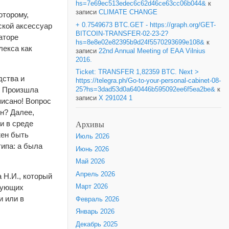
hs=7e69ec513edec6c62d46ce63cc06b044&
к
записи
CLIMATE CHANGE
оторому,
+ 0.7549673 BTC.GET - https://graph.org/GET-
ской аксессуар
BITCOIN-TRANSFER-02-23-2?
аторе
hs=8e8e02e82395b9d24f5570293699e108&
к
лекса как
записи
22nd Annual Meeting of EAA Vilnius
2016.
Ticket: TRANSFER 1,82359 BTC. Next >
дства и
https://telegra.ph/Go-to-your-personal-cabinet-08-
! Произшла
25?hs=3dad53d0a640446b595092ee6f5ea2be&
к
записи
X 291024 1
писано! Вопрос
н? Далее,
Архивы
и в среде
жен быть
Июль 2026
типа: а была
Июнь 2026
Май 2026
Апрель 2026
 Н.И., который
Март 2026
едующих
и или в
Февраль 2026
Январь 2026
Декабрь 2025