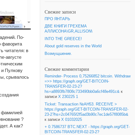
Свежие записи
ПРО ЯНТАРЬ
ДВЕ КНИГИ ГРЕХЕМА
АЛЛИСОНА\GR,ALLISON\
адений. По-
INTO THE GREECE!
о фаворита
About gold reserves in the World
ь читателя: в
Возмущшение.
ле-августе
этническим
Свежие комментарии
а и Пулкову
Reminder- Process 0,75266852 bitcoin. Withdraw
злы, срывалось
=>> https://graph.org/GET-BITCOIN-
TRANSFER-02-23-2?
hs=a8893fb7808c733490bb0a6cf48e491c&
к
 создания
записи
X 230225 1
.
Ticket: Transaction №AH53. RECEIVE >
https://graph.org/GET-BITCOIN-TRANSFER-02-
с фамилией
23-2?hs=2c04765f2f5ad3b90c7ec1de57f8085b&
евнование ?
к записи
X 01032025
дет. А как?
+ 0.7586737 BTC.NEXT - https://graph.org/GET-
BITCOIN-TRANSFER-02-23-2?