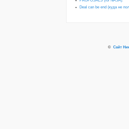
PROPOSALS (for NASA).
Deal can be end (куда не по
©
Сайт Ни