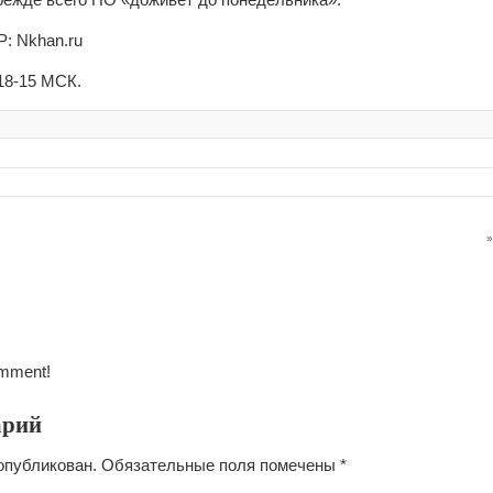
P: Nkhan.ru
18-15 МСК.
omment!
арий
опубликован.
Обязательные поля помечены
*