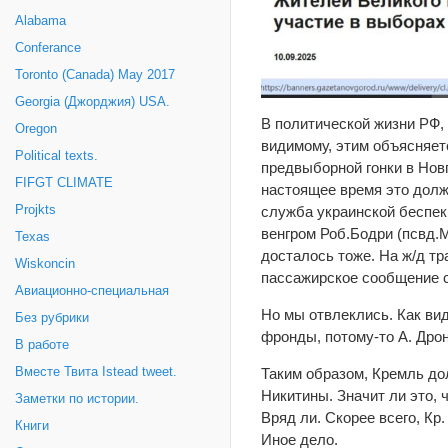
Alabama
Conferance
Toronto (Canada) May 2017
Georgia (Джорджия) USA.
В политической жизни РФ,
Oregon
видимому, этим объясняет
Political texts.
предвыборной гонки в Новг
FIFGT CLIMATE
настоящее время это долж
Projkts
служба украинской беспек
венгром Роб.Бодри (псвд.М
Texas
досталось тоже. На ж/д тр
Wiskoncin
пассажирское сообщение с 
Авиационно-специальная
Но мы отвлеклись. Как ви
Без рубрики
фронды, потому-то А. Дрон
В работе
Вместе Твита Istead tweet.
Таким образом, Кремль до
Никитины. Значит ли это, 
Заметки по истории.
Вряд ли. Скорее всего, Кр
Книги
Иное дело.