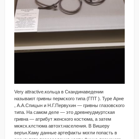
Very attractive.кольца в Скандинаведении
называют гривны пермского типа (ГПТ ). Туре Арне
, А.А.Спицын и Н.Г.Первухин — гривны глазовского
типа. На самом деле — это древнеудмуртская
гривна — атрибут женского костюма, а затем
мкжск.клстюма автохт.населения. В Вишеру
верън.Каму данные артефакты могли попасть в