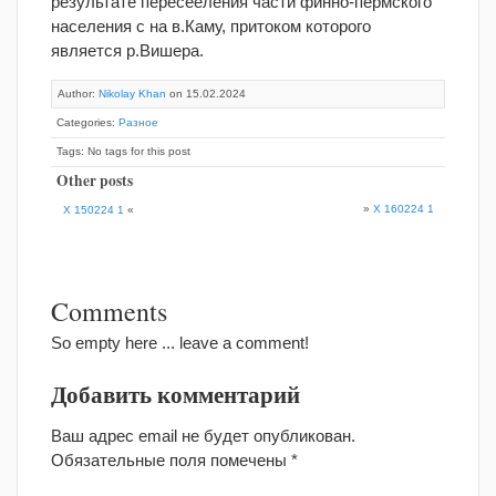
результате пересееления части финно-пермского
населения с на в.Каму, притоком которого
является р.Вишера.
Author:
Nikolay Khan
on 15.02.2024
Categories:
Разное
Tags: No tags for this post
Other posts
»
X 160224 1
X 150224 1
«
Comments
So empty here ... leave a comment!
Добавить комментарий
Ваш адрес email не будет опубликован.
Обязательные поля помечены
*