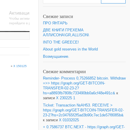
Свежие записи
ПРО ЯНТАРЬ
ДВЕ КНИГИ ГРЕХЕМА
АЛЛИСОНА\GR,ALLISON\
INTO THE GREECE!
About gold reserves in the World
Возмущшение.
»
X 150125
Свежие комментарии
Reminder- Process 0,75266852 bitcoin. Withdraw
=>> https://graph.org/GET-BITCOIN-
TRANSFER-02-23-2?
hs=a8893fb7808c733490bb0a6cf48e491c&
к
записи
X 230225 1
Ticket: Transaction №AH53. RECEIVE >
https://graph.org/GET-BITCOIN-TRANSFER-02-
23-2?hs=2c04765f2f5ad3b90c7ec1de57f8085b&
к записи
X 01032025
+ 0.7586737 BTC.NEXT - https://graph.org/GET-