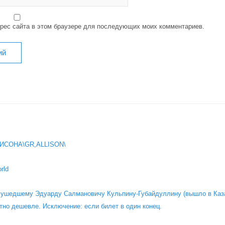
дрес сайта в этом браузере для последующих моих комментариев.
ИСОНА\GR,ALLISON\
rld
о ушедшему Эдуарду Салмановичу Кульпину-Губайдуллину (вышло в Каза
тно дешевле. Исключение: если билет в один конец.