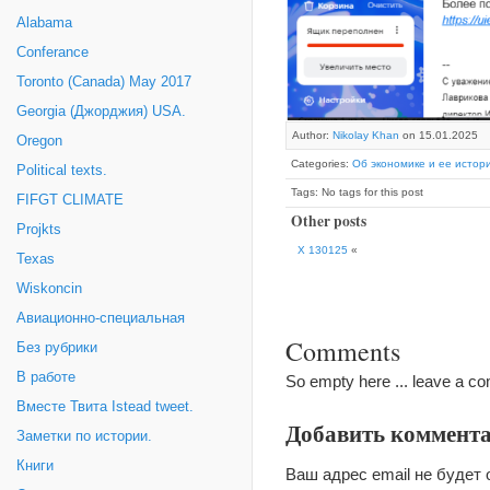
Alabama
Conferance
Toronto (Canada) May 2017
Georgia (Джорджия) USA.
Author:
Nikolay Khan
on 15.01.2025
Oregon
Categories:
Об экономике и ее истор
Political texts.
Tags: No tags for this post
FIFGT CLIMATE
Other posts
Projkts
X 130125
«
Texas
Wiskoncin
Авиационно-специальная
Comments
Без рубрики
В работе
So empty here ... leave a c
Вместе Твита Istead tweet.
Добавить коммент
Заметки по истории.
Книги
Ваш адрес email не будет 