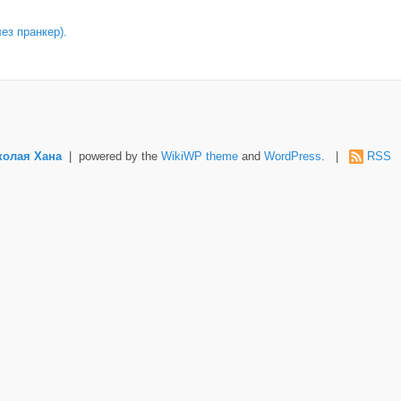
лез пранкер).
колая Хана
| powered by the
WikiWP theme
and
WordPress
. |
RSS