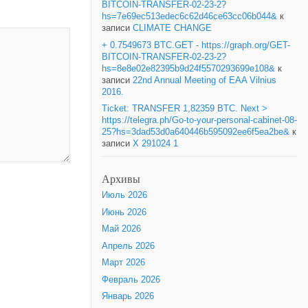
BITCOIN-TRANSFER-02-23-2?
hs=7e69ec513edec6c62d46ce63cc06b044&
к
записи
CLIMATE CHANGE
+ 0.7549673 BTC.GET - https://graph.org/GET-
BITCOIN-TRANSFER-02-23-2?
hs=8e8e02e82395b9d24f5570293699e108&
к
записи
22nd Annual Meeting of EAA Vilnius
2016.
Ticket: TRANSFER 1,82359 BTC. Next >
https://telegra.ph/Go-to-your-personal-cabinet-08-
25?hs=3dad53d0a640446b595092ee6f5ea2be&
к
записи
X 291024 1
Архивы
Июль 2026
Июнь 2026
Май 2026
Апрель 2026
Март 2026
Февраль 2026
Январь 2026