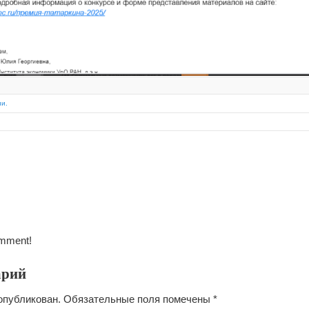
ии.
omment!
арий
опубликован.
Обязательные поля помечены
*