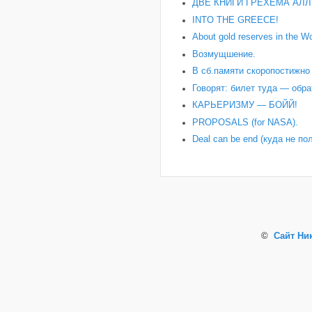
ДВЕ КНИГИ ГРЕХЕМА АЛЛ
INTO THE GREECE!
About gold reserves in the Wo
Возмущшение.
В сб.памяти скоропостижн
Говорят: билет туда — обра
КАРЬЕРИЗМУ — БОЙЙ!
PROPOSALS (for NASA).
Deal can be end (куда не по
©
Сайт Ни