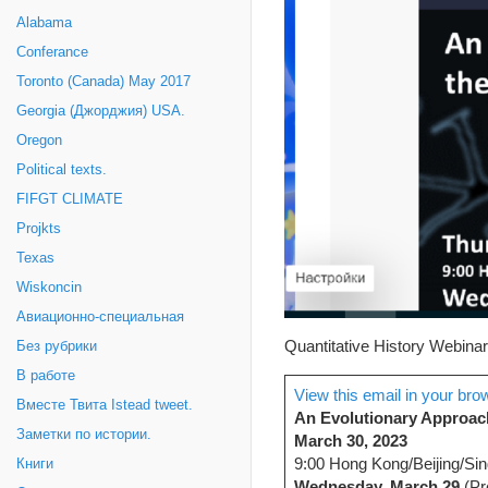
Alabama
Conferance
Toronto (Canada) May 2017
Georgia (Джорджия) USA.
Oregon
Political texts.
FIFGT CLIMATE
Projkts
Texas
Wiskoncin
Авиационно-специальная
Quantitative History Webinar
Без рубрики
В работе
View this email in your bro
Вместе Твита Istead tweet.
An Evolutionary Approach
Заметки по истории.
March 30, 2023
9:00 Hong Kong/Beijing/Sin
Книги
Wednesday, March 29
(Pr