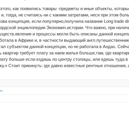
 этого, как появились товары -предметы и иные объекты, котор
и, тогда, не считаясь ни с какими затратами, неся при этом бол
ова концепция, если популярно,получила название Long trade dis
ордской энциклопедии Экономич.истории. Что важно, при налич
существ.явления и процессы могли быть описаны данной концеп
аботала в Африке и, в частности выдающий англ.путешественник
тал субъектом данной концепции, но не работала в Андах. Сейч
 квартир требует плату за наем жилья больше,там, где квартиры
лату больше если ездишь по центру столицы, или едешь туда в ц
ку.» Стоит прикинуть: где давно известные рентные отношения, а
ии.