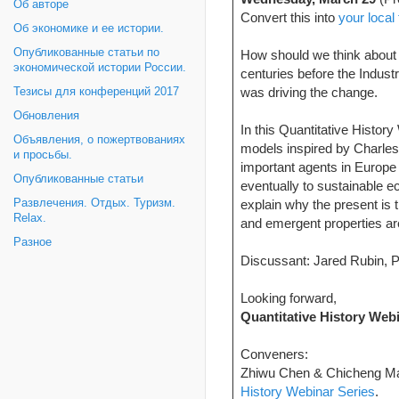
Об авторе
Convert this into
your local
Об экономике и ее истории.
Опубликованные статьи по
How should we think about
экономической истории России.
centuries before the Industr
was driving the change.
Тезисы для конференций 2017
Обновления
In this Quantitative Histor
Объявления, о пожертвованиях
models inspired by Charles
и просьбы.
important agents in Europe 
Опубликованные статьи
eventually to sustainable ec
explain why the present is
Развлечения. Отдых. Туризм.
Relax.
and emergent properties ar
Разное
Discussant: Jared Rubin, 
Looking forward,
Quantitative History Web
Conveners:
Zhiwu Chen & Chicheng M
History Webinar Series
.