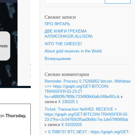
Свежие записи
ПРО ЯНТАРЬ
ДВЕ КНИГИ ГРЕХЕМА
АЛЛИСОНА\GR,ALLISON\
INTO THE GREECE!
About gold reserves in the World
Возмущшение.
Свежие комментарии
Reminder- Process 0,75266852 bitcoin. Withdraw
=>> https://graph.org/GET-BITCOIN-
TRANSFER-02-23-2?
hs=a8893fb7808c733490bb0a6cf48e491c&
к
записи
X 230225 1
Ticket: Transaction №AH53. RECEIVE >
https://graph.org/GET-BITCOIN-TRANSFER-02-
 on
Thursday,
23-2?hs=2c04765f2f5ad3b90c7ec1de57f8085b&
к записи
X 01032025
+ 0.7586737 BTC.NEXT - https://graph.org/GET-