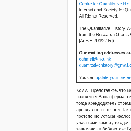
Centre for Quantitative His
International Society for Qu
All Rights Reserved.
The Quantitative History W
from the Research Grants C
[AoE/B-704/22-R]).
Our mailing addresses ar
cqhmail@hku.hk
quantitativehistory@gmail
You can
update your prefe
Комм.: Представьте, что 
находится Ваша ферма, те
тогда арендодатель стреми
аренду долгосрочной! Так
постепенно устаканивалос
участками земли , то сдач
занимаясь в библиотеке Б