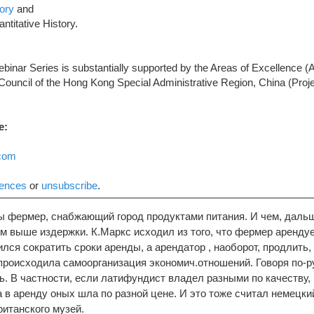
tory
and
antitative History.
ebinar Series is substantially supported by the Areas of Excellence
ouncil of the Hong Kong Special Administrative Region, China (Proj
e:
.com
rences
or
unsubscribe
.
Вы фермер, снабжающий город продуктами питания. И чем, дальш
м выше издержки. К.Маркс исходил из того, что фермер аренду
лся сократить сроки аренды, а арендатор , наоборот, продлить, 
 происходила самоорганизация экономич.отношений. Говоря по-р
ь. В частности, если латифундист владел разными по качеству
а в аренду оных шла по разной цене. И это тоже считал немецки
ританского музей.