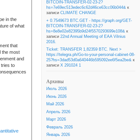
BITCOIN-TRANSFER-02-23-2?
hs=7e69ec513edec6c62d46ce63cc06b044&
к
записи
CLIMATE CHANGE
e in the
+ 0.7549673 BTC.GET - https://graph.org/GET-
ature of what
BITCOIN-TRANSFER-02-23-2?
hs=8e8e02e82395b9d24f5570293699e108&
к
записи
22nd Annual Meeting of EAA Vilnius
2016.
ment that
Ticket: TRANSFER 1,82359 BTC. Next >
d the most
https://telegra.ph/Go-to-your-personal-cabinet-08-
htenment and
25?hs=3dad53d0a640446b595092ee6f5ea2be&
к
tries to
записи
X 291024 1
 consequences
Архивы
Июль 2026
Июнь 2026
Май 2026
Апрель 2026
Март 2026
Февраль 2026
ntitative
Январь 2026