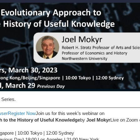
 Series.
wser
Register Now
Join us for this week’s webinar on
 to the History of Useful Knowledge
by
Joel Mokyr
Live on Zoom
gapore | 10:00 Tokyo | 12:00 Sydney
evious Day) 18:00 Los Angeles | 21:00 New York