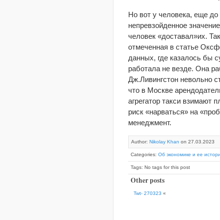
Но вот у человека, еще до
непревзойденное значение 
человек «доставал»их. Так
отмеченная в статье Оксф
данных, где казалось бы 
работала не везде. Она р
Дж.Ливингстон невольно с
что в Москве арендодатель
агрегатор такси взимают п
риск «нарваться» на «проб
менеджмент.
Author:
Nikolay Khan
on 27.03.2023
Categories:
Об экономике и ее истор
Tags: No tags for this post
Other posts
Twt- 270323
«