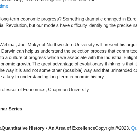
 time
 long-term economic progress? Something dramatic changed in Europ
ial Revolution, but our models have difficulty identifying the precise n
y Webinar, Joel Mokyr of Northwestern University will present his argu
 Darwin can help us understand the selection process that committe
to a culture of progress which we associate with the Industrial Enlig
onomic growth. The great advantage of evolutionary thinking is that it 
 the way it is and not some other (possible) way and that unintended
e a key to understanding long-term economic history.
Professor of Economics, Chapman University
inar Series
a
Quantitative History • An Area of Excellence
Copyright@2023.
Qua