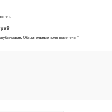
omment!
арий
опубликован.
Обязательные поля помечены
*