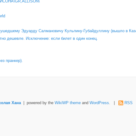
ИСОНА\GR,ALLISON\
rld
о ушедшему Эдуарду Салмановичу Кульпину-Губайдуллину (вышло в Каза
тно дешевле. Исключение: если билет в один конец.
лез пранкер).
колая Хана
| powered by the
WikiWP theme
and
WordPress
. |
RSS