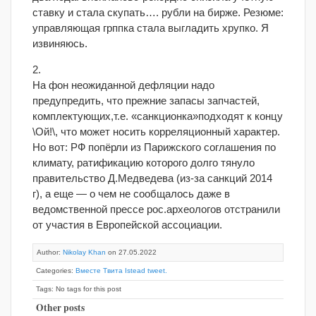
ставку и стала скупать…. рубли на бирже. Резюме:
управляющая грппка стала выгладить хрупко. Я
извиняюсь.
2.
На фон неожиданной дефляции надо
предупредить, что прежние запасы запчастей,
комплектующих,т.е. «санкционка»подходят к концу
\Ой!\, что может носить корреляционный характер.
Но вот: РФ попёрли из Парижского соглашения по
климату, ратификацию которого долго тянуло
правительство Д.Медведева (из-за санкций 2014
г), а еще — о чем не сообщалось даже в
ведомственной прессе рос.археологов отстранили
от участия в Европейской ассоциации.
Author:
Nikolay Khan
on 27.05.2022
Categories:
Вместе Твита Istead tweet.
Tags: No tags for this post
Other posts