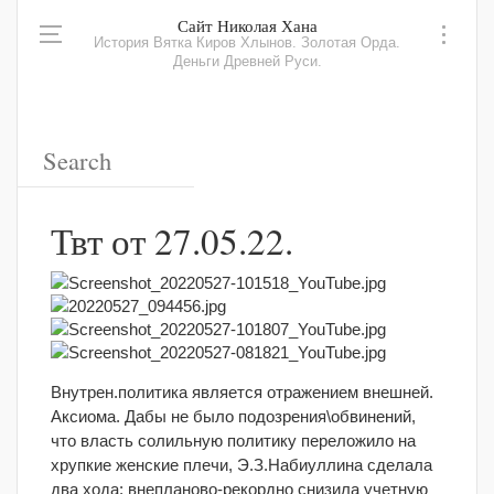
Сайт Николая Хана
История Вятка Киров Хлынов. Золотая Орда.
Деньги Древней Руси.
Твт от 27.05.22.
Внутрен.политика является отражением внешней.
Аксиома. Дабы не было подозрения\обвинений,
что власть солильную политику переложило на
хрупкие женские плечи, Э.З.Набиуллина сделала
два хода: внепланово-рекордно снизила учетную