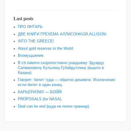
Last posts
ПРО ЯНТАРЬ
ДВЕ КНИГИ ГРЕХЕМА АЛЛИСОНА\GR,ALLISON\
INTO THE GREECE!
About gold reserves in the World
Возмущшение.
В сб.памяти скоропостижно ушедшему Эдуарду
Салмановичу Кульпину-Губайдуллину (вышло в
Казани).
Говорят: билет туда — обратно дешевле. Исключение:
если билет в один конец.
КАРЬЕРИЗМУ — БОЙЙ!
PROPOSALS (for NASA).
Deal can be end (куда не полез пранкер).