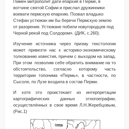
Пимен митрополит дати епархия в Перме, в
вотчине святой Софии и прислал дружинники
воевати пермскую епархию. Позвал владыко
Стефан устюжан им бы беречи Пермскую землю
от разорения. Устюжане побили новугородцев под
Черной рекой под Солдором». (ДИК, с.260).
Изучение источника через призму текстологии
может привезти нас к историко-экономическому
толкованию известия, причем с выходом на запад.
При этом позволим себе обратить внимание на то
обстоятельство, согласно которому часть
территории топонима «Пермь», в частности, по
Сысоле, по Лузе входила в состав Перми.
И хотя это проистекает из интерпретации
картографических данных этногоеграфии,
осуществлённых в свое время Л.Н.Жеребцовым,
(Рис.1)