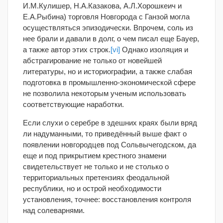
И.М.Кулишер, Н.А.Казакова, А.Л.Хорошкеич и
Е.А.Рыбина) торговля Новгорода с Ганзой могла
осуществляться эпизодически. Впрочем, соль из
нее брали и давали в долг, о чем писал еще Бауер,
а также автор этих строк.
[vi]
Однако изоляция и
абстрагирование не только от новейшей
литературы, но и историографии, а также слабая
подготовка в промышленно-экономической сфере
не позволила некоторым ученым использовать
соответствующие наработки.
Если слухи о серебре в здешних краях были вряд
ли надуманными, то приведённый выше факт о
появлении новгородцев под Сольвычегодском, да
еще и под прикрытием крестного знамени
свидетельствует не только и не столько о
территориальных претензиях феодальной
республики, но и острой необходимости
установления, точнее: восстановления контроля
над солеварнями.