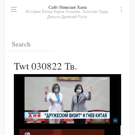
Сайт Николая Хана
История Вятка Киров Хлынов. Золотая Орда.
Деньги Древней Руси.
Twt 030822 Тв.