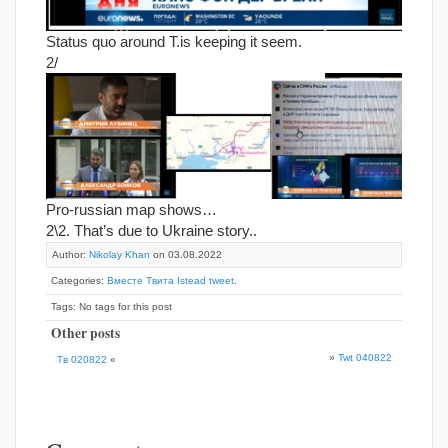
Status quo around T.is keeping it seem.
2/
Pro-russian map shows…
2\2. That’s due to Ukraine story..
Author:
Nikolay Khan
on 03.08.2022
Categories:
Вместе Твита Istead tweet.
Tags: No tags for this post
Other posts
»
Twt 040822
Тв 020822
«