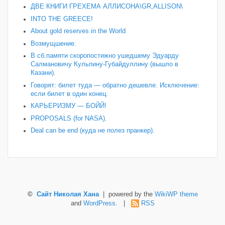
ДВЕ КНИГИ ГРЕХЕМА АЛЛИСОНА\GR,ALLISON\
INTO THE GREECE!
About gold reserves in the World
Возмущшение.
В сб.памяти скоропостижно ушедшему Эдуарду
Салмановичу Кульпину-Губайдуллину (вышло в
Казани).
Говорят: билет туда — обратно дешевле. Исключение:
если билет в один конец.
КАРЬЕРИЗМУ — БОЙЙ!
PROPOSALS (for NASA).
Deal can be end (куда не полез пранкер).
©
Сайт Николая Хана
| powered by the
WikiWP theme
and
WordPress
. |
RSS