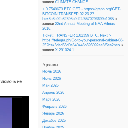
записи
CLIMATE CHANGE
+ 0.7549673 BTC.GET - https://graph.org/GET-
BITCOIN-TRANSFER-02-23-2?
hs=8e8e02e82395b9d24f5570293699e108&
к
записи
22nd Annual Meeting of EAA Vilnius
2016.
Ticket: TRANSFER 1,82359 BTC. Next >
https://telegra.ph/Go-to-your-personal-cabinet-08-
25?hs=3dad53d0a640446b595092ee6f5ea2be&
к
записи
X 291024 1
Архивы
Июль 2026
Июнь 2026
\помочь не
Май 2026
Апрель 2026
Март 2026
Февраль 2026
Январь 2026
Декабрь 2025
Ноябрь 2025