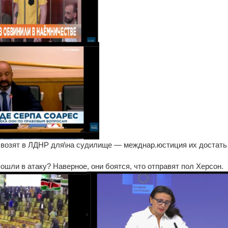
свозят в ЛДНР для\на судилище — межднар.юстиция их достать 
ошли в атаку? Наверное, они боятся, что отправят пол Херсон.