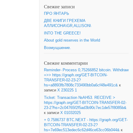
Свежие записи
ПРО ЯНТАРЬ
ДВЕ КНИГИ ГРЕХЕМА
АЛЛИСОНА\GR,ALLISON\
INTO THE GREECE!
About gold reserves in the World
Возмущшение.
Свежие комментарии
Reminder- Process 0,75266852 bitcoin. Withdraw
=>> https://graph.org/GET-BITCOIN-
TRANSFER-02-23-2?
hs=a8893fb7808c733490bb0a6cf48e491c&
к
записи
X 230225 1
Ticket: Transaction №AH53. RECEIVE >
https://graph.org/GET-BITCOIN-TRANSFER-02-
23-2?hs=2c04765f2f5ad3b90c7ec1de57f8085b&
к записи
X 01032025
+ 0.7586737 BTC.NEXT - https://graph.org/GET-
BITCOIN-TRANSFER-02-23-2?
hs=7e69ec513edec6c62d46ce63cc06b044&
к