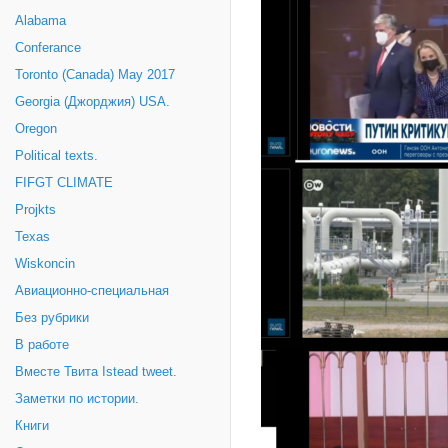
Alabama
Conferance
Toronto (Canada) May 2017
Georgia (Джорджия) USA.
Oregon
Political texts.
FIFGT CLIMATE
Projkts
Texas
Wiskoncin
Авиационно-специальная
Без рубрики
В работе
Вместе Твита Istead tweet.
Заметки по истории.
Книги