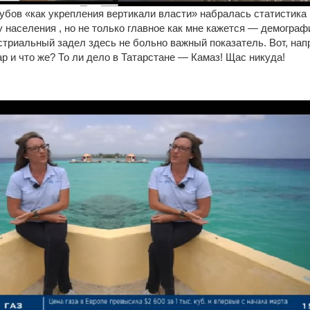
бов «как укрепления вертикали власти» набралась статистика к
 населения , но не только главное как мне кажется — демограф
стриальный задел здесь не больно важный показатель. Вот, нап
р и что же? То ли дело в Татарстане — Камаз! Щас никуда!