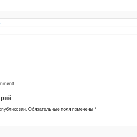
.
omment!
арий
опубликован.
Обязательные поля помечены
*