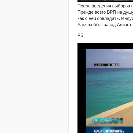
После введения выборов гу
Прежде всего ВРП на душу
как с ней совладать. Инду
Ульян.обб.= завод Авиаста
PS.