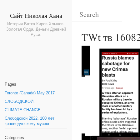
Сайт Николая Хана
История Вятка Киров Хлынов.
Золотая Орда. Деньги Древней
TWt тв 1608
Руси.
Pages
Toronto (Canada) May 2017
СЛОБОДСКОЙ.
CLIMATE CHANGE
Слободской 2022. 100 лет
краеведческому музею.
Categories