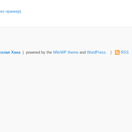
лез пранкер).
колая Хана
| powered by the
WikiWP theme
and
WordPress
. |
RSS