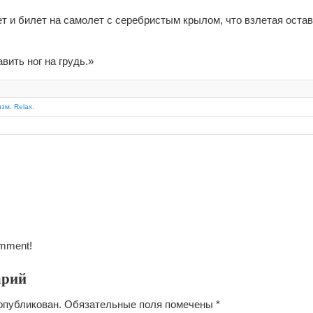
рет и билет на самолет с серебристым крылом, что взлетая оста
авить ног на грудь.»
зм. Relax.
omment!
арий
опубликован.
Обязательные поля помечены
*