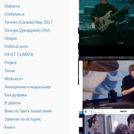
Alabama
Conferance
Toronto (Canada) May 2017
Georgia (Джорджия) USA.
Oregon
Political texts.
FIFGT CLIMATE
Projkts
Texas
Wiskoncin
Авиационно-специальная
Без рубрики
В работе
Вместе Твита Istead tweet.
Заметки по истории.
Книги