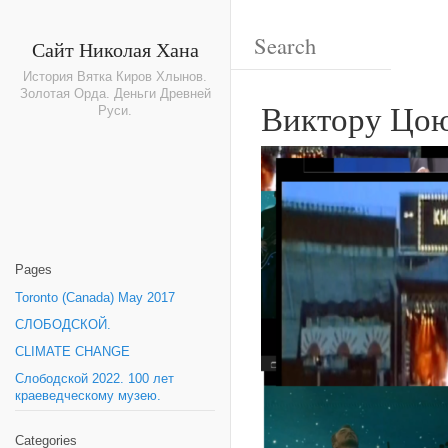
Сайт Николая Хана
История Вятка Киров Хлынов.
Золотая Орда. Деньги Древней
Виктору Цою
Руси.
Pages
Toronto (Canada) May 2017
СЛОБОДСКОЙ.
CLIMATE CHANGE
Слободской 2022. 100 лет
краеведческому музею.
Categories