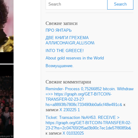
Свежие записи
ПРО ЯНТАРЬ
ДВЕ КНИГИ ГРЕХЕМА
АЛЛИСОНА\GR,ALLISON\
INTO THE GREECE!
About gold reserves in the World
Возмущшение.
Свежие комментарии
Reminder- Process 0,75266852 bitcoin. Withdraw
=>> https://graph.org/GET-BITCOIN-
TRANSFER-02-23-2?
hs=a8893fb7808c733490bb0a6cf48e491c&
к
записи
X 230225 1
Ticket: Transaction №AH53. RECEIVE >
https://graph.org/GET-BITCOIN-TRANSFER-02-
23-2?hs=2c04765f2f5ad3b90c7ec1de57f8085b&
к записи
X 01032025