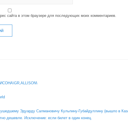
дрес сайта в этом браузере для последующих моих комментариев.
ИСОНА\GR,ALLISON\
rld
о ушедшему Эдуарду Салмановичу Кульпину-Губайдуллину (вышло в Каза
тно дешевле. Исключение: если билет в один конец.