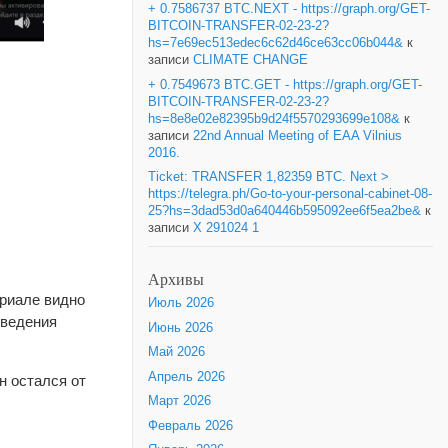
+ 0.7586737 BTC.NEXT - https://graph.org/GET-
BITCOIN-TRANSFER-02-23-2?
hs=7e69ec513edec6c62d46ce63cc06b044&
к
записи
CLIMATE CHANGE
+ 0.7549673 BTC.GET - https://graph.org/GET-
BITCOIN-TRANSFER-02-23-2?
hs=8e8e02e82395b9d24f5570293699e108&
к
записи
22nd Annual Meeting of EAA Vilnius
2016.
Ticket: TRANSFER 1,82359 BTC. Next >
https://telegra.ph/Go-to-your-personal-cabinet-08-
25?hs=3dad53d0a640446b595092ee6f5ea2be&
к
записи
X 291024 1
Архивы
ериале видно
Июль 2026
оведения
Июнь 2026
Май 2026
Апрель 2026
н остался от
Март 2026
Февраль 2026