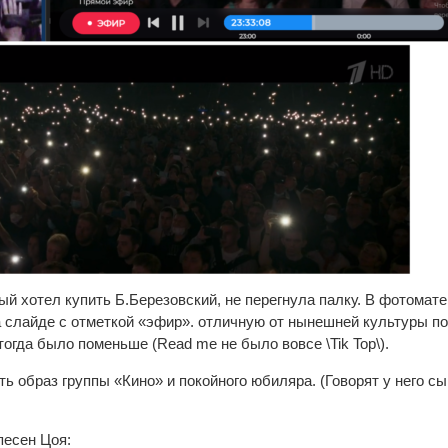
ый хотел купить Б.Березовский, не перегнула палку. В фотомат
а слайде с отметкой «эфир». отличную от нынешней культуры п
тогда было поменьше (Read me не было вовсе \Tik Top\).
ь образ группы «Кино» и покойного юбиляра. (Говорят у него сы
песен Цоя: