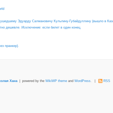
rld
о ушедшему Эдуарду Салмановичу Кульпину-Губайдуллину (вышло в Каза
тно дешевле. Исключение: если билет в один конец.
лез пранкер).
колая Хана
| powered by the
WikiWP theme
and
WordPress
. |
RSS