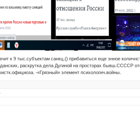
начит к 9 тыс.субъектам санкц.() прибавиться еще энное количнст
жданских, раскрутка дела Дугиной на просторах бывш.ССССР от
ыистк.официоза. -«Грязный» элемент психологич.войны.
.