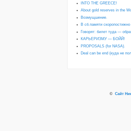
INTO THE GREECE!
About gold reserves in the Wo
Возмущшение.
В сб.памяти скоропостижн
Говорят: билет туда — обра
КАРЬЕРИЗМУ — БОЙЙ!
PROPOSALS (for NASA).
Deal can be end (куда не по
©
Сайт Ни