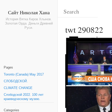
Сайт Николая Хана
История Вятка Киров Хлынов.
Золотая Орда. Деньги Древней
twt 290822
Руси.
Pages
Toronto (Canada) May 2017
СЛОБОДСКОЙ.
CLIMATE CHANGE
Слободской 2022. 100 лет
краеведческому музею.
Categories