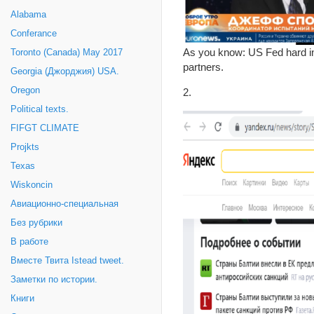
Alabama
Conferance
As you know: US Fed hard int
Toronto (Canada) May 2017
partners.
Georgia (Джорджия) USA.
Oregon
2.
Political texts.
FIFGT CLIMATE
Projkts
Texas
Wiskoncin
Авиационно-специальная
Без рубрики
В работе
Вместе Твита Istead tweet.
Заметки по истории.
Книги