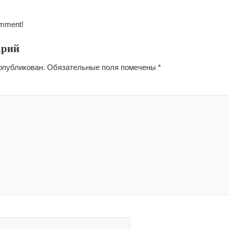
omment!
арий
опубликован.
Обязательные поля помечены
*