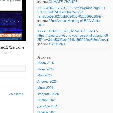
записи
CLIMATE CHANGE
+ 0.7549673 BTC.GET - https://graph.org/GET-
BITCOIN-TRANSFER-02-23-2?
hs=8e8e02e82395b9d24f5570293699e108&
к
записи
22nd Annual Meeting of EAA Vilnius
2016.
Ticket: TRANSFER 1,82359 BTC. Next >
https://telegra.ph/Go-to-your-personal-cabinet-08-
25?hs=3dad53d0a640446b595092ee6f5ea2be&
к
записи
X 291024 1
во.2 \2 и хотя
секает
Архивы
Июль 2026
Июнь 2026
Май 2026
Апрель 2026
Март 2026
Февраль 2026
»
Тв 290822
Январь 2026
Декабрь 2025
Ноябрь 2025