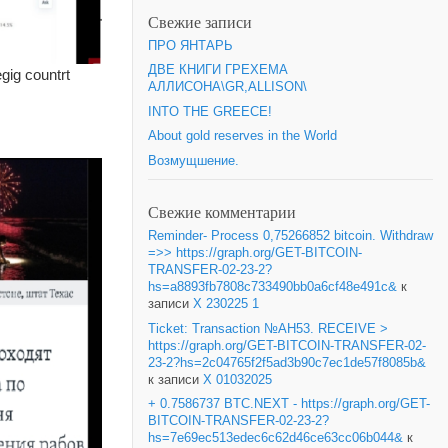
Свежие записи
ПРО ЯНТАРЬ
ДВЕ КНИГИ ГРЕХЕМА
gig countrt
АЛЛИСОНА\GR,ALLISON\
INTO THE GREECE!
About gold reserves in the World
Возмущшение.
Свежие комментарии
Reminder- Process 0,75266852 bitcoin. Withdraw
=>> https://graph.org/GET-BITCOIN-
TRANSFER-02-23-2?
hs=a8893fb7808c733490bb0a6cf48e491c&
к
записи
X 230225 1
Ticket: Transaction №AH53. RECEIVE >
https://graph.org/GET-BITCOIN-TRANSFER-02-
23-2?hs=2c04765f2f5ad3b90c7ec1de57f8085b&
к записи
X 01032025
+ 0.7586737 BTC.NEXT - https://graph.org/GET-
BITCOIN-TRANSFER-02-23-2?
hs=7e69ec513edec6c62d46ce63cc06b044&
к