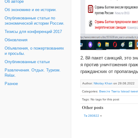
Об авторе
Об экономике и ее истории.
Опубликованные статьи по
экономической истории России.
Тезисы для конференций 2017
Обновления
Объявления, о пожертвованиях
и просьбы.
2. 8й пакет санкций, это з
Опубликованные статьи
я против уничтожения гра
Развлечения. Отдых. Туризм.
гражданских от пропаганд
Relax.
Author:
Nikolay Khan
on 29.08.2022
Разное
Categories:
Вместе Твита Istead tweet
Tags: No tags for this post
Other posts
Тв 280822
«