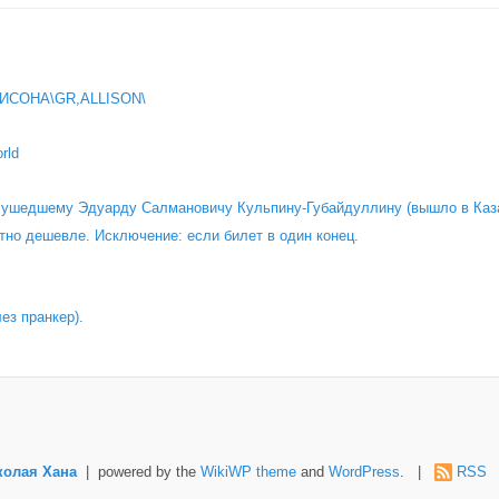
ИСОНА\GR,ALLISON\
rld
о ушедшему Эдуарду Салмановичу Кульпину-Губайдуллину (вышло в Каза
тно дешевле. Исключение: если билет в один конец.
лез пранкер).
колая Хана
| powered by the
WikiWP theme
and
WordPress
. |
RSS