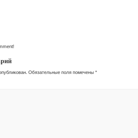
omment!
арий
опубликован.
Обязательные поля помечены
*