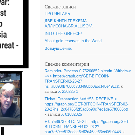
Свежие записи
ПРО ЯНТАРЬ
ДВЕ КНИГИ ГРЕХЕМА
АЛЛИСОНА\GR,ALLISON\
INTO THE GREECE!
About gold reserves in the World
Возмущшение.
Свежие комментарии
Reminder- Process 0,75266852 bitcoin. Withdraw
=>> https://graph.org/GET-BITCOIN-
TRANSFER-02-23-2?
hs=a8893fb7808c733490bb0a6cf48e491c&
к
записи
X 230225 1
Ticket: Transaction №AH53. RECEIVE >
https://graph.org/GET-BITCOIN-TRANSFER-02-
23-2?hs=2c04765f2f5ad3b90c7ec1de57f8085b&
к записи
X 01032025
+ 0.7586737 BTC.NEXT - https://graph.org/GET-
BITCOIN-TRANSFER-02-23-2?
hs=7e69ec513edec6c62d46ce63cc06b044&
к