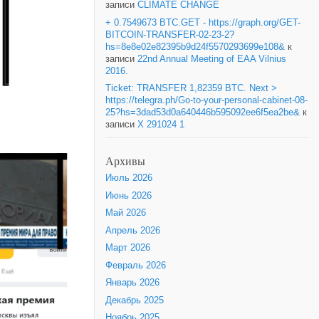
записи
CLIMATE CHANGE
+ 0.7549673 BTC.GET - https://graph.org/GET-
BITCOIN-TRANSFER-02-23-2?
hs=8e8e02e82395b9d24f5570293699e108&
к
записи
22nd Annual Meeting of EAA Vilnius
2016.
Ticket: TRANSFER 1,82359 BTC. Next >
https://telegra.ph/Go-to-your-personal-cabinet-08-
25?hs=3dad53d0a640446b595092ee6f5ea2be&
к
записи
X 291024 1
Архивы
Июль 2026
Июнь 2026
Май 2026
Апрель 2026
Март 2026
Февраль 2026
Январь 2026
Декабрь 2025
Ноябрь 2025