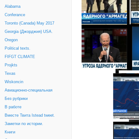
Alabama
Conferance
Toronto (Canada) May 2017
Georgia (Джорджия) USA.
Oregon
Political texts.
FIFGT CLIMATE
Projkts
Texas
Wiskoncin
Авиационно-специальная
Без рубрики
В работе
Вместе Твита Istead tweet.
Заметки по истории.
Книги