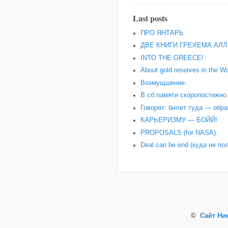
Last posts
ПРО ЯНТАРЬ
ДВЕ КНИГИ ГРЕХЕМА АЛЛ
INTO THE GREECE!
About gold reserves in the Wo
Возмущшение.
В сб.памяти скоропостижн
Говорят: билет туда — обра
КАРЬЕРИЗМУ — БОЙЙ!
PROPOSALS (for NASA).
Deal can be end (куда не по
©
Сайт Ни