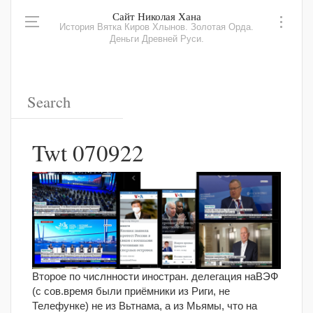
Сайт Николая Хана
История Вятка Киров Хлынов. Золотая Орда.
Деньги Древней Руси.
Twt 070922
Второе по числнности иностран. делегация наВЭФ
(с сов.время были приёмники из Риги, не
Телефунке) не из Вьтнама, а из Мьямы, что на