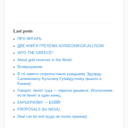
Last posts
ПРО ЯНТАРЬ
ДВЕ КНИГИ ГРЕХЕМА АЛЛИСОНА\GR,ALLISON\
INTO THE GREECE!
About gold reserves in the World
Возмущшение.
В сб.памяти скоропостижно ушедшему Эдуарду
Салмановичу Кульпину-Губайдуллину (вышло в
Казани).
Говорят: билет туда — обратно дешевле. Исключение:
если билет в один конец.
КАРЬЕРИЗМУ — БОЙЙ!
PROPOSALS (for NASA).
Deal can be end (куда не полез пранкер).