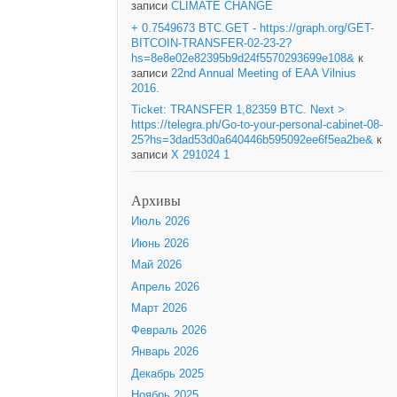
записи
CLIMATE CHANGE
+ 0.7549673 BTC.GET - https://graph.org/GET-
BITCOIN-TRANSFER-02-23-2?
hs=8e8e02e82395b9d24f5570293699e108&
к
записи
22nd Annual Meeting of EAA Vilnius
2016.
Ticket: TRANSFER 1,82359 BTC. Next >
https://telegra.ph/Go-to-your-personal-cabinet-08-
25?hs=3dad53d0a640446b595092ee6f5ea2be&
к
записи
X 291024 1
Архивы
Июль 2026
Июнь 2026
Май 2026
Апрель 2026
Март 2026
Февраль 2026
Январь 2026
Декабрь 2025
Ноябрь 2025