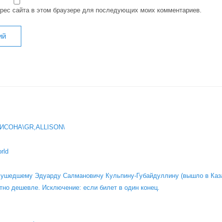
дрес сайта в этом браузере для последующих моих комментариев.
ИСОНА\GR,ALLISON\
rld
о ушедшему Эдуарду Салмановичу Кульпину-Губайдуллину (вышло в Каза
тно дешевле. Исключение: если билет в один конец.