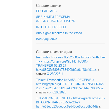
Свежие записи
ПРО ЯНТАРЬ
ДВЕ КНИГИ ГРЕХЕМА
АЛЛИСОНА\GR,ALLISON\
INTO THE GREECE!
About gold reserves in the World
Возмущшение.
Свежие комментарии
Reminder- Process 0,75266852 bitcoin. Withdraw
=>> https://graph.org/GET-BITCOIN-
TRANSFER-02-23-2?
hs=a8893fb7808c733490bb0a6cf48e491c&
к
записи
X 230225 1
Ticket: Transaction №AH53. RECEIVE >
https://graph.org/GET-BITCOIN-TRANSFER-02-
23-2?hs=2c04765f2f5ad3b90c7ec1de57f8085b&
к записи
X 01032025
+ 0.7586737 BTC.NEXT - https://graph.org/GET-
BITCOIN-TRANSFER-02-23-2?
hs=7e69ec513edec6c62d46ce63cc06b044&
к