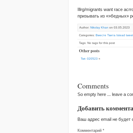
Illrg/migrants want race ac
призывать из «»бедных» р
Author:
Nikolay Khan
on 03.05.2023
Categories:
Вместе Твита Istead tweet
Tags: No tags for this post
Other posts
Twt- 020523
«
Comments
So empty here ... leave a c
Добавить коммент
Ваш адрес email не будет 
Комментарий
*