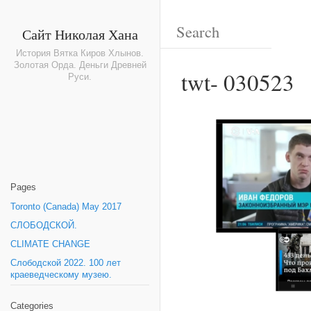
Сайт Николая Хана
История Вятка Киров Хлынов.
Золотая Орда. Деньги Древней
twt- 030523
Руси.
Pages
Toronto (Canada) May 2017
СЛОБОДСКОЙ.
CLIMATE CHANGE
Слободской 2022. 100 лет
краеведческому музею.
Categories