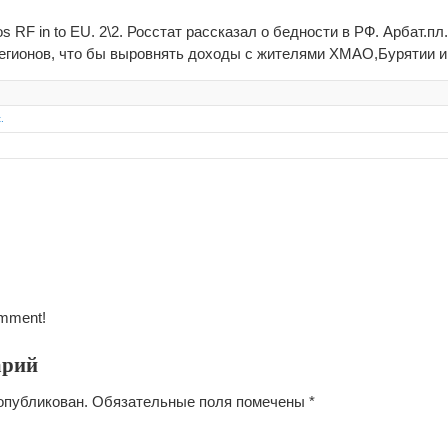
rros RF in to EU. 2\2. Росстат рассказал о бедности в РФ. Арбат.пл
егионов, что бы выровнять доходы с жителями ХМАО,Бурятии и 
.
omment!
арий
опубликован.
Обязательные поля помечены
*