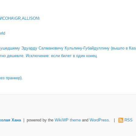
ИСОНА\GR,ALLISON\
rld
о ушедшему Эдуарду Салмановичу Кульпину-Губайдуллину (вышло в Каза
тно дешевле. Исключение: если билет в один конец.
лез пранкер).
колая Хана
| powered by the
WikiWP theme
and
WordPress
. |
RSS