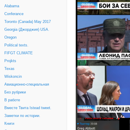
Alabama
Conferance
Toronto (Canada) May 2017
Georgia (Джорджия) USA.
Oregon
Political texts.
FIFGT CLIMATE
Projkts
Texas
Wiskoncin
Авиационно-специальная
Без рубрики
В работе
Вместе Твита Istead tweet.
Заметки по истории.
Книги