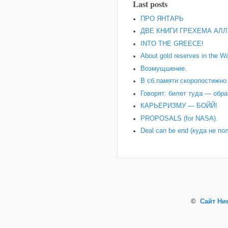
Last posts
ПРО ЯНТАРЬ
ДВЕ КНИГИ ГРЕХЕМА АЛЛ
INTO THE GREECE!
About gold reserves in the Wo
Возмущшение.
В сб.памяти скоропостижн
Говорят: билет туда — обра
КАРЬЕРИЗМУ — БОЙЙ!
PROPOSALS (for NASA).
Deal can be end (куда не по
©
Сайт Ни