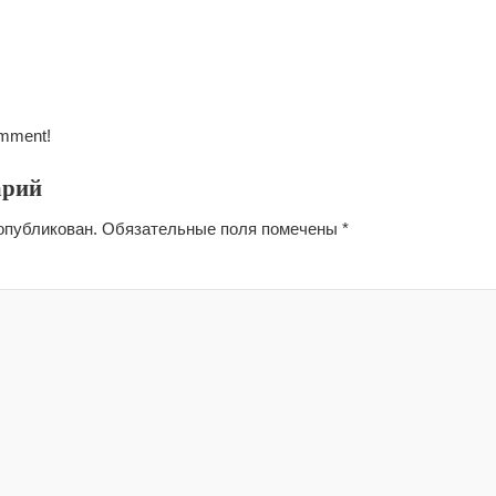
omment!
арий
опубликован.
Обязательные поля помечены
*