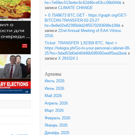
hs=7e69ec513edec6c62d46ce63cc06b044&
к
записи
CLIMATE CHANGE
+ 0.7549673 BTC.GET - https://graph.org/GET-
BITCOIN-TRANSFER-02-23-2?
hs=8e8e02e82395b9d24f5570293699e108&
к
записи
22nd Annual Meeting of EAA Vilnius
2016.
Ticket: TRANSFER 1,82359 BTC. Next >
https://telegra.ph/Go-to-your-personal-cabinet-08-
25?hs=3dad53d0a640446b595092ee6f5ea2be&
к
записи
X 291024 1
Архивы
Июль 2026
Июнь 2026
Май 2026
Апрель 2026
Март 2026
Февраль 2026
Январь 2026
Декабрь 2025