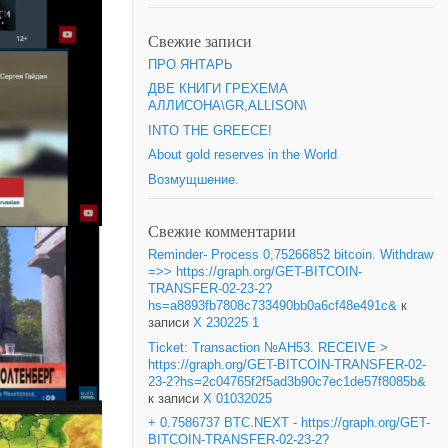
Свежие записи
ПРО ЯНТАРЬ
ДВЕ КНИГИ ГРЕХЕМА
АЛЛИСОНА\GR,ALLISON\
INTO THE GREECE!
About gold reserves in the World
Возмущшение.
Свежие комментарии
Reminder- Process 0,75266852 bitcoin. Withdraw
=>> https://graph.org/GET-BITCOIN-
TRANSFER-02-23-2?
hs=a8893fb7808c733490bb0a6cf48e491c&
к
записи
X 230225 1
Ticket: Transaction №AH53. RECEIVE >
https://graph.org/GET-BITCOIN-TRANSFER-02-
23-2?hs=2c04765f2f5ad3b90c7ec1de57f8085b&
к записи
X 01032025
+ 0.7586737 BTC.NEXT - https://graph.org/GET-
BITCOIN-TRANSFER-02-23-2?