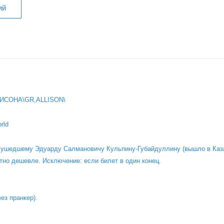
ИСОНА\GR,ALLISON\
rld
о ушедшему Эдуарду Салмановичу Кульпину-Губайдуллину (вышло в Каза
тно дешевле. Исключение: если билет в один конец.
лез пранкер).