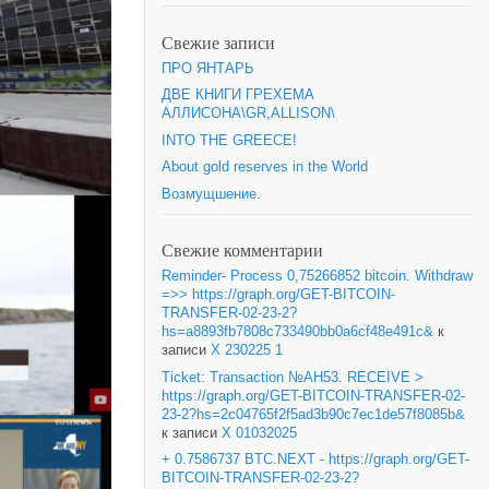
Свежие записи
ПРО ЯНТАРЬ
ДВЕ КНИГИ ГРЕХЕМА
АЛЛИСОНА\GR,ALLISON\
INTO THE GREECE!
About gold reserves in the World
Возмущшение.
Свежие комментарии
Reminder- Process 0,75266852 bitcoin. Withdraw
=>> https://graph.org/GET-BITCOIN-
TRANSFER-02-23-2?
hs=a8893fb7808c733490bb0a6cf48e491c&
к
записи
X 230225 1
Ticket: Transaction №AH53. RECEIVE >
https://graph.org/GET-BITCOIN-TRANSFER-02-
23-2?hs=2c04765f2f5ad3b90c7ec1de57f8085b&
к записи
X 01032025
+ 0.7586737 BTC.NEXT - https://graph.org/GET-
BITCOIN-TRANSFER-02-23-2?