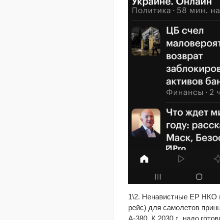
1\2. Ненавистные ЕР НКО п
рейс) для самолетов принц
А-380. К 2030 г., надо гот