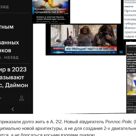
риказали долго жить в А. 2\2. Новый а\вдигатель Роллос-Ройс 
ипиально новой архитектуры, а не для создания 2-х двигательно
овится, а не бросаться косыми взорами луквою.