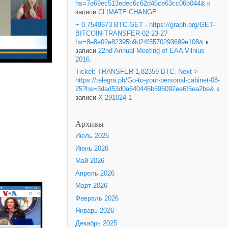
hs=7e69ec513edec6c62d46ce63cc06b044&
к
записи
CLIMATE CHANGE
+ 0.7549673 BTC.GET - https://graph.org/GET-
BITCOIN-TRANSFER-02-23-2?
hs=8e8e02e82395b9d24f5570293699e108&
к
записи
22nd Annual Meeting of EAA Vilnius
2016.
Ticket: TRANSFER 1,82359 BTC. Next >
https://telegra.ph/Go-to-your-personal-cabinet-08-
25?hs=3dad53d0a640446b595092ee6f5ea2be&
к
записи
X 291024 1
Архивы
Июль 2026
Июнь 2026
Май 2026
Апрель 2026
Март 2026
Февраль 2026
Январь 2026
Декабрь 2025