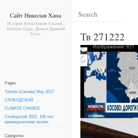
Сайт Николая Хана
История Вятка Киров Хлынов.
Золотая Орда. Деньги Древней
Тв 271222
Руси.
Pages
Toronto (Canada) May 2017
СЛОБОДСКОЙ.
CLIMATE CHANGE
Слободской 2022. 100 лет
краеведческому музею.
Categories