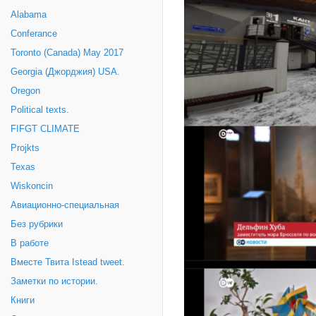
Alabama
Conferance
Toronto (Canada) May 2017
Georgia (Джорджия) USA.
Oregon
Political texts.
FIFGT CLIMATE
Projkts
Texas
Wiskoncin
Авиационно-специальная
Без рубрики
В работе
Вместе Твита Istead tweet.
Заметки по истории.
Книги