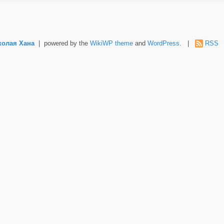
колая Хана
| powered by the
WikiWP theme
and
WordPress
. |
RSS