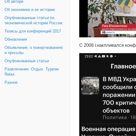
Об авторе
Об экономике и ее истории.
Опубликованные статьи по
экономической истории России.
Тезисы для конференций 2017
Обновления
С 2008 г.накпливался конф
Объявления, о пожертвованиях
и просьбы.
Опубликованные статьи
Развлечения. Отдых. Туризм.
Relax.
Разное