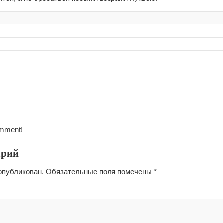
omment!
арий
опубликован.
Обязательные поля помечены
*